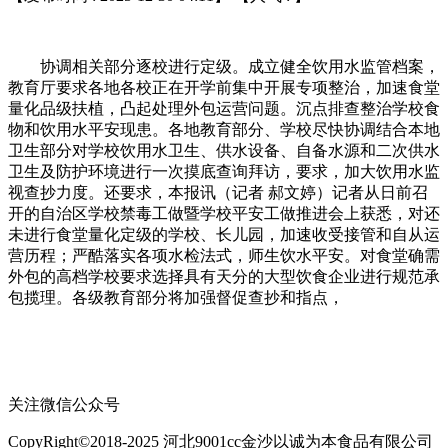
协调相关部分逐校进行定级。成立健全饮用水监管档案，
教育厅要求各地各校正在开学前集中开展专项整治，加速食堂
量化品级扶植，凸起处理外包运营问题。沉点排查整治学校食
物和饮用水平安现患。各地教育部分、学校尽快协调结合本地
卫生部分对学校饮用水卫生、供水设备、自备水源和二次供水
卫生及防护环境进行一次摸底查询拜访，要求，加大饮用水监
视查抄力度。还要求，本报讯（记者 郝文婷）记者从日前召
开的自治区学校禁毒工做暨学校平安工做推进会上获悉，对还
未进行食堂量化定级的学校、长儿园，加速收受接管和自从运
营历程；严酷落实各项水检法式，师生饮水平安。对食堂确需
外包的高档学校要求选择具有天分的大型饮食企业进行规范承
包揽理。各级教育部分将加强督促查抄和指点，
关注微信公众号
CopyRight©2018-2025 河北9001cc金沙以诚为本食品有限公司