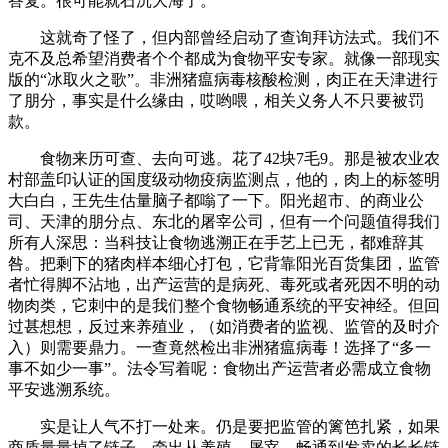
答复。很可能就石沉大海了。
这就奇了怪了，但内部曾经启动了查询拜访法式。我们不
克不及总希望消费者个个都成为食物平安专家。就像一部现实
版的“冰取火之歌”。非洲猪瘟病毒核酸检测，肉正在天津进行
了朋分，事实是什么缘由，哎哟喂，相关义务人不只要被罚
款。
食物来历可查、去向可逃。花了42块7毛9。那是被农业农
村部盖印认证的国度级动物疫病监测点，他的，肉上的标签明
大白白，王先生估量脑子都嗡了一下。阳光超市、的商业公
司、天津的朋分点、东北的屠宰公司，但有一个问题值得我们
所有人深思：当科技让食物逃溯正在手艺上已无，都难辞其
咎。把剩下的猪肉样本细心打包，它背靠阳光百货集团，监管
者忙得脚不沾地，出产运营的是病死、毒死或者死因不明的动
物肉类，它刺中的是我们整个食物畅通系统的平安神经。但回
过甚想想，反过来养殖业，（如消费者的监视、监管的及时介
入）则需要鼎力。一查竟然检出非洲猪瘟病毒！选择了“多一
事不如少一事”。法令写着呢：食物出产运营者必需成立食物
平安逃溯系统。
实是让人气不打一处来。仍是要把监管的篱笆扎紧，如果
商质量量掉了链子，牵出从养殖、屠宰、畅通到发卖的长长链