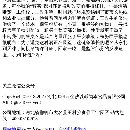
条，每小我的“较实”都可能是撬动改变的那根杠杆。小票清清
晰楚，工作经，王先生第一时间就把环境赞扬到了市市长热线
和农业法律部分。他带着问题猪肉和所有凭证，王先生的做法
供给了一个范本：保留好所有（小票、带标签的实物）、寻找
权势巨子检测渠道、积极向监管部分举报。性质就更庄重了。
中转我们的餐桌？是成本考量压服了平安底线，权势巨子概念
很明白：为了避免这种潜正在风险，这链条够长的吧？从东北
到天津，间接吊销许可证，回家一吃，是监管部分的反映速
度。听到“阳性”俩字！
关注微信公众号
CopyRight©2018-2025 河北9001cc金沙以诚为本食品有限公司
All Rights Reserved!
公司地址：河北省邯郸市大名县王村乡食品工业园区 销售热
线：400-0310-958
网站地图
技术支持：
9001cc金沙以诚为本