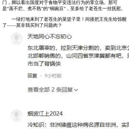
门，脚以看出国度对于食物平安违法行为的零立场。那可
是“蒸不烂、煮不熟”的“铜豌豆”，至多给了老苍生一丝抚慰。
一绿灯地来到了老苍生的菜篮子里！间接把王先生给惊醒
了——莫非我买到了问题肉？