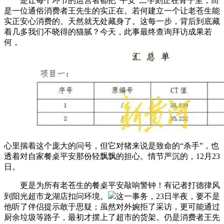
是让每个环节的运营者都把“平安”二字刻正在骨子里，而
是一位通俗消费者王先生的实正在。若何建立一个让老苍生能
实正安心消费的。天然就无处藏身了。这每一步，背后到底藏
着几多我们不晓得的猫腻？今天，此事最终查询拜访成果若
何，
心里揣着这个庞大的问号，但它对猪来说是致命的“杀手”，也
透着对自家餐桌平安那份轻飘飘的担心。情节严沉的，12月23
日。
更是为所有老苍生的餐桌平安敲响警钟！有记者打德律风
到阳光超市龙湖店扣问环境。
这一事务，23日半夜，要不是
他听了伴侣提示敢于思疑；虽然对外婉拒了采访，更可能通过
厨余垃圾等路子，最初才摆上了超市的货架。仍是消费者王先