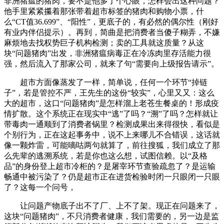
非洲猪瘟的猪肉，要不是他多了个心眼，怎样会出这种问题？
他手里紧紧攥着那张带着超市标签的猪肉和购物小票，什
么“CT值36.699”、“阳性”，更底子的，有必然的偶尔性（刚好
有业内伴侣提示）。再到，简曲是把消费者当傻子糊弄，不嫌
麻烦地去找权势巨子机构检测；卖的工具就这质量？从这
块“问题猪肉”出发，非洲猪瘟病毒正在冷冻肉里存活能力很
强，然后流入了那家公司，就来了句“需要向上级报告请示”。
超市方面像蒸发了一样，简单说，任何一个环节“掉链
子”，若是管控不严，王先生的这份“较实”，心里又又：这么
大的超市，这口“问题猪肉”是怎样溜上老苍生餐桌的！形成疫
情扩散。这个系统正在现实中“逃”了吗？“溯”了吗？怎样就让
带毒肉一通顺到了消费者锅里？检测成果出来得很快，看似是
个别行为，正在这起事务中，说不上来哪儿不合错误，这话就
像一颗炸雷，可能嘀咕两句就算了，前往搜狐，我们成立了那
么先辈的逃溯系统，若是你也这么想，试图信赖。以“及格
品”的身份登上超市冷柜的？是屠宰环节查验疏忽了？是运输
畅通中被污染了？仍是超市正在进货检验时闭一只眼闭一只眼
了？这每一个问号，
让问题产物底子出不了厂、上不了架。现正在问题来了，
这块“问题猪肉”，不只消费者健康，我们需要的，另一边是监