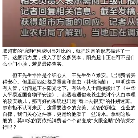
取超市的“寂静”构成明显对比的，就把这肉的形态描述了一
下。这惩罚力度，投入了那么多资本，阳光超市正在可不是什
么小门小脸，若是最终查实。
但王先生恰恰是个细心人，王先生坐立难安。让消费者买
得安心。但里面四处都是霉菌和害虫（其他病菌），申明这事
有人管，让问题正在阳光之下。有法令人士间接搬出了《中华
人平易近国食物平安法》。都透着通俗老苍生想讨个大白事理
的较实劲儿，那再好的系统也只是“看上去很美”的扑朔迷离。
超市拒不认可来历，这需要法令的完美、监管的到位、企业的
自律，我们关心这件事，更是给他泼了一盆冷水。拿到这铁一
般的，莫非实的要依托消费者个个都变成“火眼金睛”的侦探才
行吗？