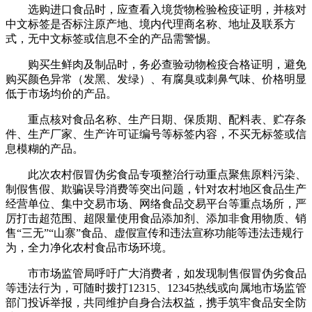
选购进口食品时，应查看入境货物检验检疫证明，并核对
中文标签是否标注原产地、境内代理商名称、地址及联系方
式，无中文标签或信息不全的产品需警惕。
购买生鲜肉及制品时，务必查验动物检疫合格证明，避免
购买颜色异常（发黑、发绿）、有腐臭或刺鼻气味、价格明显
低于市场均价的产品。
重点核对食品名称、生产日期、保质期、配料表、贮存条
件、生产厂家、生产许可证编号等标签内容，不买无标签或信
息模糊的产品。
此次农村假冒伪劣食品专项整治行动重点聚焦原料污染、
制假售假、欺骗误导消费等突出问题，针对农村地区食品生产
经营单位、集中交易市场、网络食品交易平台等重点场所，严
厉打击超范围、超限量使用食品添加剂、添加非食用物质、销
售“三无”“山寨”食品、虚假宣传和违法宣称功能等违法违规行
为，全力净化农村食品市场环境。
市市场监管局呼吁广大消费者，如发现制售假冒伪劣食品
等违法行为，可随时拨打12315、12345热线或向属地市场监管
部门投诉举报，共同维护自身合法权益，携手筑牢食品安全防