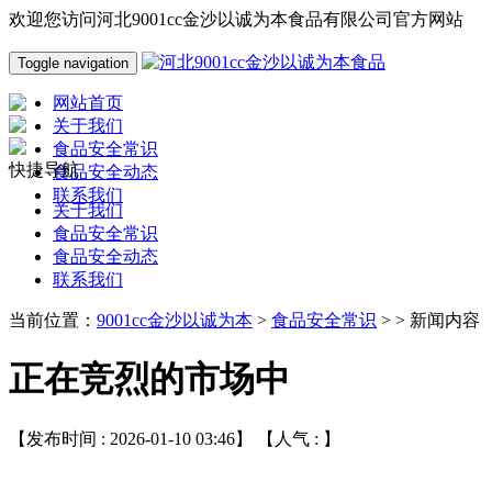
欢迎您访问河北9001cc金沙以诚为本食品有限公司官方网站
Toggle navigation
网站首页
关于我们
食品安全常识
快捷导航
食品安全动态
联系我们
关于我们
食品安全常识
食品安全动态
联系我们
当前位置：
9001cc金沙以诚为本
>
食品安全常识
> > 新闻内容
正在竞烈的市场中
【发布时间 : 2026-01-10 03:46】 【人气 :
】