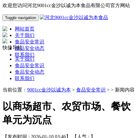
欢迎您访问河北9001cc金沙以诚为本食品有限公司官方网站
Toggle navigation
网站首页
关于我们
食品安全常识
快捷导航
食品安全动态
联系我们
关于我们
食品安全常识
食品安全动态
联系我们
当前位置：
9001cc金沙以诚为本
>
食品安全常识
> > 新闻内容
以商场超市、农贸市场、餐饮
单元为沉点
【发布时间 : 2026-01-10 03:46】 【人气 :
】