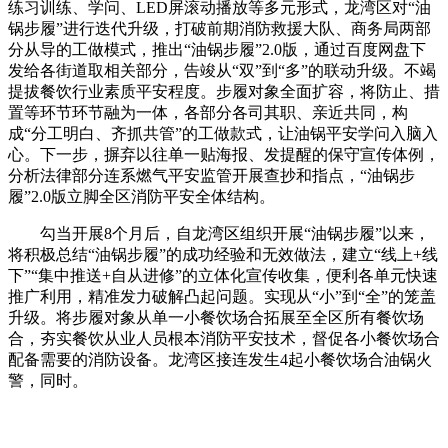
练习训练、学问、LED屏滚动播放等多元形式，龙湾区对“油
锅步履”进行迭代升级，打破前期消防救援大队、商务局两部
分从导的工做模式，推出“油锅步履”2.0版，通过百度网盘下
发给各街道取相关部分，告竣从“双”到“多”的联动升级。不竭
提拔餐饮行业素质平安程度。步履对象全面扩容，将防止、措
置等环节环节融为一体，各部分各司其职、亲近共同，构
成“分工明白、齐抓共管”的工做款式，让油锅平安学问入脑入
心。下一步，摒弃以往单一贴海报、发提醒的保守宣传体例，
分析法律部分连系燃气平安监管开展查抄和指点，“油锅步
履”2.0版立脚全区消防平安全体结构。
勾当开展8个月后，自龙湾区组织开展“油锅步履”以来，
将积极总结“油锅步履”的成功经验和无效做法，建立“线上+线
下”“集中推送+自从进修”的立体化宣传收集，便利各单元快速
推广利用，精准发力破解凸起问题。实现从“小”到“全”的笼盖
升级。将步履对象从单一小餐饮场合拓展至全区所有餐饮场
合，夯实餐饮从业人员根本消防平安技术，督促各小餐饮场合
配备需要的消防设备。龙湾区接连发生4起小餐饮场合油锅火
警，同时。