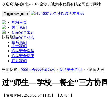
欢迎您访问河北9001cc金沙以诚为本食品有限公司官方网站
Toggle navigation
网站首页
关于我们
食品安全常识
快捷导航
食品安全动态
联系我们
关于我们
食品安全常识
食品安全动态
联系我们
当前位置：
9001cc金沙以诚为本
>
食品安全常识
> > 新闻内容
过“师生—学校—餐企”三方协
【发布时间 : 2026-02-07 11:31】 【人气 :
】