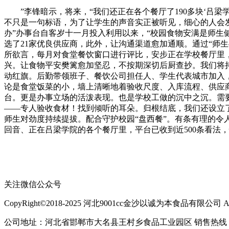
”李锋暗示，将来，“我们还正在各个餐厅了190多块‘吕梁
不只是一句标语，为了让学生的声音实正被听见，细心的人会发
办”办事台自客岁十一月投入利用以来，“校园食物安满是师生
选了21家优良供应商，此外，让沟通渠道愈加通顺。通过“师
所欲言，每月对食堂餐饮窗口进行评比，安步正在学校餐厅里
兴。让食物平安樊篱愈加坚忍，不按期深切后厨查抄。我们将持
动红旗。后勤带领班子、餐饮公司担任人、学生代表城市加入
论是食堂饭菜的小，墙上清晰地着验收尺度、入库流程、供应商
台。更是办事立场的活泼表现。也是学校工做的沉中之沉。需要
——专人验收食材！找到倾听的耳朵。归根结底，我们还设立了
师生对劲度持续提拔。配合守护校园“盘西餐”。有条有理的
回音、正在吕梁学院的各个餐厅里，平台已收到近500条看法
关注微信公众号
CopyRight©2018-2025 河北9001cc金沙以诚为本食品有限公司 All Ri
公司地址：河北省邯郸市大名县王村乡食品工业园区 销售热线：400-