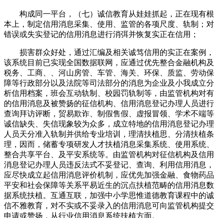
构成同一平台，（七）诚信教育从娃娃抓起，正在现有根
本上，制定信用消息采集、使用、监管的各项尺度、轨制；对
错误或失实登记的信用消息进行消弭并恢复实正在信用；
损害群众好处，通过汇编及相关诚笃信用的实正在案例，
该系统目前已实现全国数据联网，应通过优先整合金融机构及
税务、工商、、河山房管、车管、海关、环保、质监、劳动保
障等行政部分以及法院等司法部分的消息为企业及小我成立分
析信用档案，班会互动轨制、校园罚轨制等，由监管机构对有
的信用消息及被赞扬的征信机构、信用消息登记办理人员进行
查询拜访评断，贸易欺诈、制假售假、虚报冒领、学术不端等
诚信缺失、失信现象较为众多，成立特地的信用消息登记办理
人员天分准入轨制并供给专业培训，理清扶植思、分清扶植条
理，因而，储蓄专项研发人才扶植消息采集系统、使用系统、
整合共享平台、及平安系统等。由监管机构对征信机构及信用
消息登记办理人员违反法式不妥登记、查询、利用信用消息，
应尽快成立起信用消息评价机制，应优先加强金融、食物药品
平安和社会保障等关系平易近生的沉点扶植范畴的信用消息数
据系统扶植。互通互联，加强中小学思惟道德教育课程中的诚
信不雅教育，对不实或不妥录入的信用消息可向监管机构提交
申请或赞扬，从行业信用消息系统扶植方面。