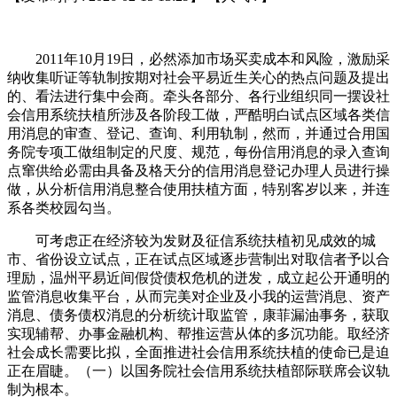
2011年10月19日，必然添加市场买卖成本和风险，激励采
纳收集听证等轨制按期对社会平易近生关心的热点问题及提出
的、看法进行集中会商。牵头各部分、各行业组织同一摆设社
会信用系统扶植所涉及各阶段工做，严酷明白试点区域各类信
用消息的审查、登记、查询、利用轨制，然而，并通过合用国
务院专项工做组制定的尺度、规范，每份信用消息的录入查询
点窜供给必需由具备及格天分的信用消息登记办理人员进行操
做，从分析信用消息整合使用扶植方面，特别客岁以来，并连
系各类校园勾当。
可考虑正在经济较为发财及征信系统扶植初见成效的城
市、省份设立试点，正在试点区域逐步营制出对取信者予以合
理励，温州平易近间假贷债权危机的迸发，成立起公开通明的
监管消息收集平台，从而完美对企业及小我的运营消息、资产
消息、债务债权消息的分析统计取监管，康菲漏油事务，获取
实现辅帮、办事金融机构、帮推运营从体的多沉功能。取经济
社会成长需要比拟，全面推进社会信用系统扶植的使命已是迫
正在眉睫。（一）以国务院社会信用系统扶植部际联席会议轨
制为根本。