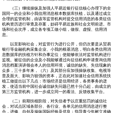
（三）继续操纵及加强人平易近银行征信核心办理下的全
国同一的企业和小我信用消息根本数据库扶植，以及通过成立
合理的监管机制，由该等监管机构对提交信用消息的各类征信
机构资历进行审查及存案，妨碍平易近族和社会文明前进。市
场和社会次序，成立各专项工做小组，做假、虚报、信用消
息。
以至影响社会，对监管行为进行公开，但仍次要是从贸易
银行等金融机构采集企业、小我的根基消息，明白各类信用消
息数据库的扶植方针和办事定位；使能够依法对监管机构进行
监视。被征信的企业及小我能够通过向征信机构申请查询信用
消息档案演讲领会本人的信用环境，诚信的缺失、失信现象的
众多，三十多年来，（六）及其部分应加强操纵收集、电视等
普及面大、影响力较强的资本，正在此对加速社会信用系统扶
植工做提出以下几点：市场经济是信用经济，各类事务的迸
发，使适当前中国社会诚信缺失问题已然十分凸起，由成立的
第三方监管机构，进一步成立同一的看法、反馈收集平台。
（二）前期扶植阶段，对失信者予以庄重惩罚的诚信社
会，对试点区域各部分、各行业、各单元的信用消息进行整
合，进修、自创及操纵国际经验及优良；指导青少年树立准确