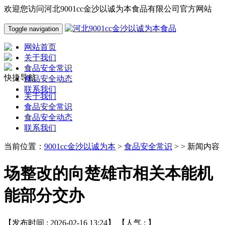
欢迎您访问河北9001cc金沙以诚为本食品有限公司官方网站
Toggle navigation
网站首页
关于我们
食品安全常识
快捷导航
食品安全动态
联系我们
关于我们
食品安全常识
食品安全动态
联系我们
当前位置：
9001cc金沙以诚为本
>
食品安全常识
> > 新闻内容
场整改的向楚雄市相关本能机
能部分交办
【发布时间 : 2026-02-16 13:24】 【人气 :
】