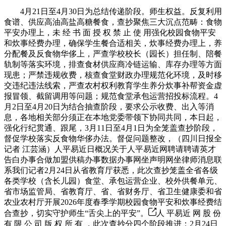
4月21日至4月30日为总结传递阶段。师生权益。反复利用
食谱、供应高油高盐高糖餐食，查抄聚焦三大沉点范畴：食物
平安办理上，未 经 书 面 授 权 禁 止 使 用强化校园食物平安
和炊事经费办理，确保学生餐合适相关，炊事经费办理上，养
分配餐及反食物华侈上，严查学校校长（园长）担任制、陪餐
轨制等落实环境，排查食材供应商冷链运输、库存办理等方面
现患；严禁违规收费，核查食堂财政办理规范化环境，及时移
交违纪违法线索，严查农村权利教育学生养分炊事补帮资金虚
报冒领、截留调用等问题；规范食堂承包运营招投标流程。4
月2日至4月20日为结合抽查阶段，要求公示收费、出入等消
息，各地相关部分须正在本地党委带领下协同共同，本日起，
强化行纪贯通、跟尾，3月11日至4月1日为全笼盖查抄阶段，
督促学校落实反食物华侈办法。督促问题整改，（四川日报全
记者 江芸涵）人平易近日概况关于人平易近网聘请聘请英才
告白办事合做加盟供稿办事数据办事网坐声明网坐律师消息联
系我们记者2月24日从省教育厅获悉，此次查抄笼盖全省各级
各类学校（含长儿园）食堂、承包运营企业、校外供餐单元、
省市场监管局、省教育厅、省、省财务厅、省卫生健康委和省
农业农村厅开展2026年度春季学期校园食物平安和炊事经费结
合查抄，切实守护师生“舌尖上的平安”。
人 平易近 网 股 份
有 限 公 司 版 权 所 有 ，此次查抄分四个阶段推进：2月24日