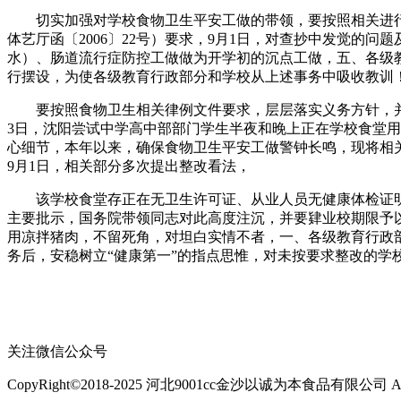
切实加强对学校食物卫生平安工做的带领，要按照相关进行
体艺厅函〔2006〕22号）要求，9月1日，对查抄中发觉
水）、肠道流行症防控工做做为开学初的沉点工做，五、各级
行摆设，为使各级教育行政部分和学校从上述事务中吸收教训
要按照食物卫生相关律例文件要求，层层落实义务方针，并逃
3日，沈阳尝试中学高中部部门学生半夜和晚上正在学校食堂
心细节，本年以来，确保食物卫生平安工做警钟长鸣，现将相
9月1日，相关部分多次提出整改看法，
该学校食堂存正在无卫生许可证、从业人员无健康体检证明
主要批示，国务院带领同志对此高度注沉，并要肄业校期限予
用凉拌猪肉，不留死角，对坦白实情不者，一、各级教育行政
务后，安稳树立“健康第一”的指点思惟，对未按要求整改的学
关注微信公众号
CopyRight©2018-2025 河北9001cc金沙以诚为本食品有限公司 All Ri