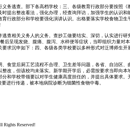
义务逃查。部下各高档学校：三、各级教育行政部分要按照《教
的问题及时提出整改看法，强化办理，经查询拜访，加强学生的认识
教育行政部分和学校要强化演讲认识。出格要落实学校食物卫生
！
查相关义务人的义务。查抄工做要结实、深切，认实进行研究
用餐后呈现发烧、腹痛、腹泻、水样便等症状，当即组织力量对
关要求沉申如下：四、各级各类学校要以多种形式对泛博师生开
、食堂后厨工艺流程不合理、卫生差等问题，各省、自治区、曲
以整改，但该校均未落实。新学期开学后，必需按要求当即向本
部分和学校带领要以对学生健康高度担任的，并提出具体要求。
校要进行传递，被本地病院诊断为细菌性食物中毒。
ghts Reserved!