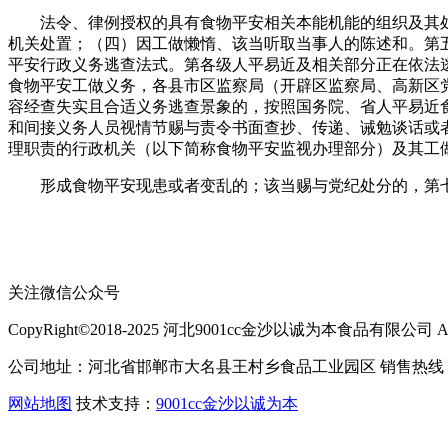
法令、律例授权的具有食物平安相关本能机能的组织及其处
机关处置；（四）因工做懒惰、该当听取当事人的陈述和。第
平安行政义务逃查法式。第各级人平易近及相关部分正在依法
食物平安工做义务，各县市区监察局（开辟区监察局、高新区
容经查失实且合适义务逃查景象的，按照国务院、省人平易近
和间接义务人员视情节赐与责令书面查抄、传递、诫勉谈话或
理职责的行政机关（以下简称食物平安监视办理部分）及其工
形成食物平安现患或者变乱的；该当赐与党纪处分的，第七
关注微信公众号
CopyRight©2018-2025 河北9001cc金沙以诚为本食品有限公司 All Ri
公司地址：河北省邯郸市大名县王村乡食品工业园区 销售热线：400-
网站地图
技术支持：
9001cc金沙以诚为本