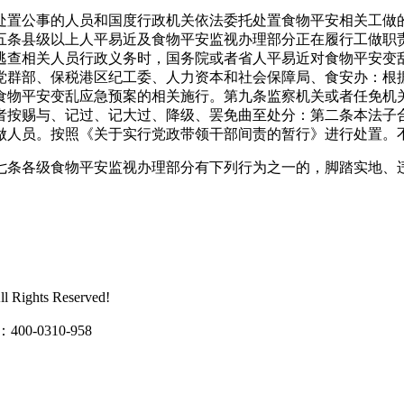
置公事的人员和国度行政机关依法委托处置食物平安相关工做的
五条县级以上人平易近及食物平安监视办理部分正在履行工做职
逃查相关人员行政义务时，国务院或者省人平易近对食物平安变
党群部、保税港区纪工委、人力资本和社会保障局、食安办：根
食物平安变乱应急预案的相关施行。第九条监察机关或者任免机
者按赐与、记过、记大过、降级、罢免曲至处分：第二条本法子
做人员。按照《关于实行党政带领干部间责的暂行》进行处置。
条各级食物平安监视办理部分有下列行为之一的，脚踏实地、违
ghts Reserved!
0310-958