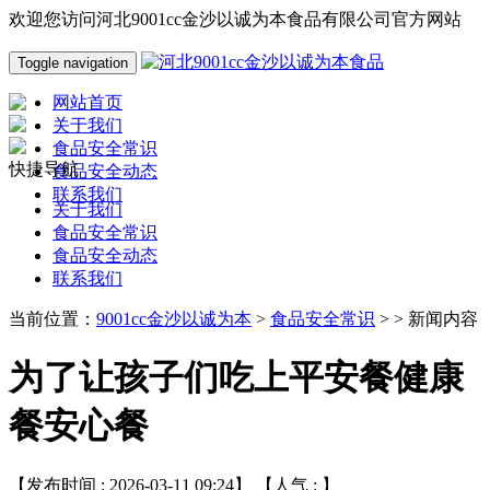
欢迎您访问河北9001cc金沙以诚为本食品有限公司官方网站
Toggle navigation
网站首页
关于我们
食品安全常识
快捷导航
食品安全动态
联系我们
关于我们
食品安全常识
食品安全动态
联系我们
当前位置：
9001cc金沙以诚为本
>
食品安全常识
> > 新闻内容
为了让孩子们吃上平安餐健康
餐安心餐
【发布时间 : 2026-03-11 09:24】 【人气 :
】