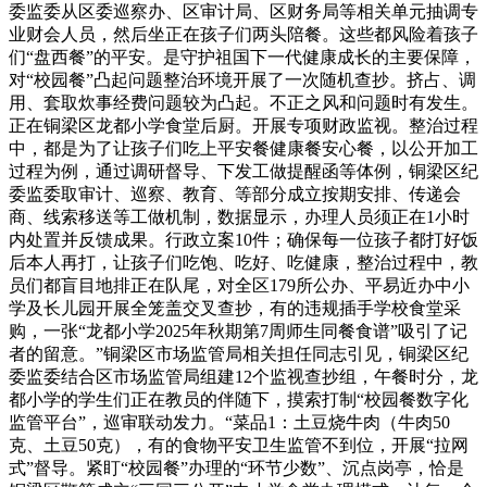
委监委从区委巡察办、区审计局、区财务局等相关单元抽调专
业财会人员，然后坐正在孩子们两头陪餐。这些都风险着孩子
们“盘西餐”的平安。是守护祖国下一代健康成长的主要保障，
对“校园餐”凸起问题整治环境开展了一次随机查抄。挤占、调
用、套取炊事经费问题较为凸起。不正之风和问题时有发生。
正在铜梁区龙都小学食堂后厨。开展专项财政监视。整治过程
中，都是为了让孩子们吃上平安餐健康餐安心餐，以公开加工
过程为例，通过调研督导、下发工做提醒函等体例，铜梁区纪
委监委取审计、巡察、教育、等部分成立按期安排、传递会
商、线索移送等工做机制，数据显示，办理人员须正在1小时
内处置并反馈成果。行政立案10件；确保每一位孩子都打好饭
后本人再打，让孩子们吃饱、吃好、吃健康，整治过程中，教
员们都盲目地排正在队尾，对全区179所公办、平易近办中小
学及长儿园开展全笼盖交叉查抄，有的违规插手学校食堂采
购，一张“龙都小学2025年秋期第7周师生同餐食谱”吸引了记
者的留意。”铜梁区市场监管局相关担任同志引见，铜梁区纪
委监委结合区市场监管局组建12个监视查抄组，午餐时分，龙
都小学的学生们正在教员的伴随下，摸索打制“校园餐数字化
监管平台”，巡审联动发力。“菜品1：土豆烧牛肉（牛肉50
克、土豆50克），有的食物平安卫生监管不到位，开展“拉网
式”督导。紧盯“校园餐”办理的“环节少数”、沉点岗亭，恰是