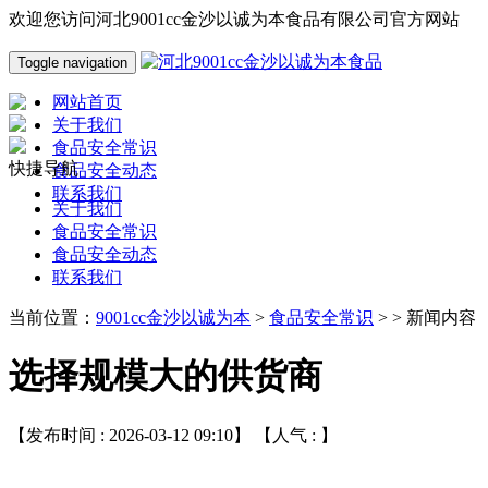
欢迎您访问河北9001cc金沙以诚为本食品有限公司官方网站
Toggle navigation
网站首页
关于我们
食品安全常识
快捷导航
食品安全动态
联系我们
关于我们
食品安全常识
食品安全动态
联系我们
当前位置：
9001cc金沙以诚为本
>
食品安全常识
> > 新闻内容
选择规模大的供货商
【发布时间 : 2026-03-12 09:10】 【人气 :
】