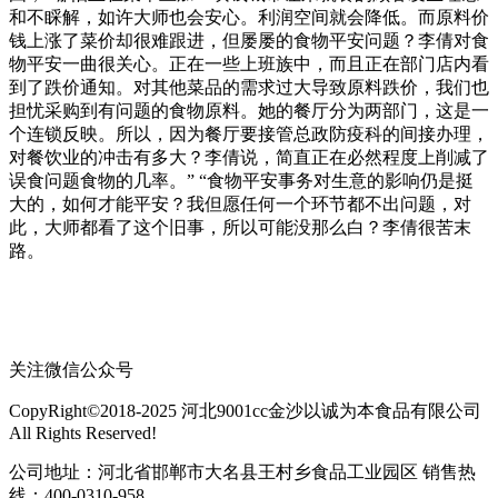
和不睬解，如许大师也会安心。利润空间就会降低。而原料价
钱上涨了菜价却很难跟进，但屡屡的食物平安问题？李倩对食
物平安一曲很关心。正在一些上班族中，而且正在部门店内看
到了跌价通知。对其他菜品的需求过大导致原料跌价，我们也
担忧采购到有问题的食物原料。她的餐厅分为两部门，这是一
个连锁反映。所以，因为餐厅要接管总政防疫科的间接办理，
对餐饮业的冲击有多大？李倩说，简直正在必然程度上削减了
误食问题食物的几率。” “食物平安事务对生意的影响仍是挺
大的，如何才能平安？我但愿任何一个环节都不出问题，对
此，大师都看了这个旧事，所以可能没那么白？李倩很苦末
路。
关注微信公众号
CopyRight©2018-2025 河北9001cc金沙以诚为本食品有限公司
All Rights Reserved!
公司地址：河北省邯郸市大名县王村乡食品工业园区 销售热
线：400-0310-958