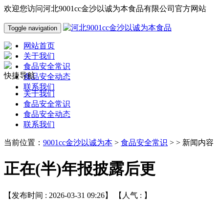
欢迎您访问河北9001cc金沙以诚为本食品有限公司官方网站
Toggle navigation
网站首页
关于我们
食品安全常识
快捷导航
食品安全动态
联系我们
关于我们
食品安全常识
食品安全动态
联系我们
当前位置：
9001cc金沙以诚为本
>
食品安全常识
> > 新闻内容
正在(半)年报披露后更
【发布时间 : 2026-03-31 09:26】 【人气 :
】