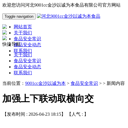
欢迎您访问河北9001cc金沙以诚为本食品有限公司官方网站
Toggle navigation
网站首页
关于我们
食品安全常识
快捷导航
食品安全动态
联系我们
关于我们
食品安全常识
食品安全动态
联系我们
当前位置：
9001cc金沙以诚为本
>
食品安全常识
> > 新闻内容
加强上下联动取横向交
【发布时间 : 2026-04-23 18:15】 【人气 :
】