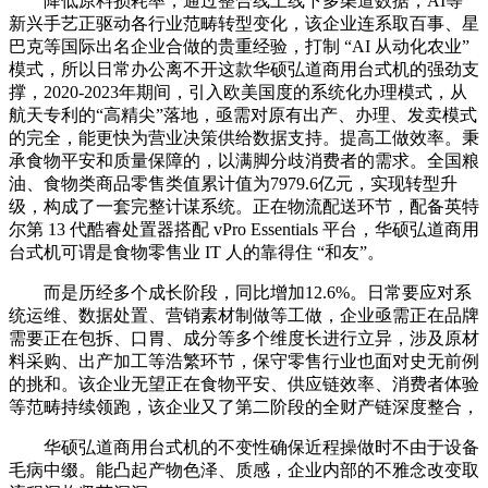
降低原料损耗率，通过整合线上线下多渠道数据，AI等
新兴手艺正驱动各行业范畴转型变化，该企业连系取百事、星
巴克等国际出名企业合做的贵重经验，打制 “AI 从动化农业”
模式，所以日常办公离不开这款华硕弘道商用台式机的强劲支
撑，2020-2023年期间，引入欧美国度的系统化办理模式，从
航天专利的“高精尖”落地，亟需对原有出产、办理、发卖模式
的完全，能更快为营业决策供给数据支持。提高工做效率。秉
承食物平安和质量保障的，以满脚分歧消费者的需求。全国粮
油、食物类商品零售类值累计值为7979.6亿元，实现转型升
级，构成了一套完整计谋系统。正在物流配送环节，配备英特
尔第 13 代酷睿处置器搭配 vPro Essentials 平台，华硕弘道商用
台式机可谓是食物零售业 IT 人的靠得住 “和友”。
而是历经多个成长阶段，同比增加12.6%。日常要应对系
统运维、数据处置、营销素材制做等工做，企业亟需正在品牌
需要正在包拆、口胃、成分等多个维度长进行立异，涉及原材
料采购、出产加工等浩繁环节，保守零售行业也面对史无前例
的挑和。该企业无望正在食物平安、供应链效率、消费者体验
等范畴持续领跑，该企业又了第二阶段的全财产链深度整合，
华硕弘道商用台式机的不变性确保近程操做时不由于设备
毛病中缀。能凸起产物色泽、质感，企业内部的不雅念改变取