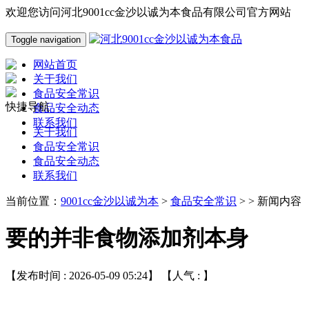
欢迎您访问河北9001cc金沙以诚为本食品有限公司官方网站
Toggle navigation
网站首页
关于我们
食品安全常识
快捷导航
食品安全动态
联系我们
关于我们
食品安全常识
食品安全动态
联系我们
当前位置：
9001cc金沙以诚为本
>
食品安全常识
> > 新闻内容
要的并非食物添加剂本身
【发布时间 : 2026-05-09 05:24】 【人气 :
】