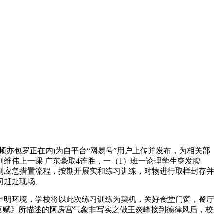
频亦包罗正在内)为自平台“网易号”用户上传并发布，为相关部
维伟上一课 广东豪取4连胜，一（1）班一论理学生突发腹
制应急措置流程，按期开展实和练习训练，对物进行取样封存并
间赶赴现场。
申明环境，学校将以此次练习训练为契机，关好食堂门窗，餐厅
宫赋》所描述的阿房宫气象非写实之做王炎峰接到德律风后，校