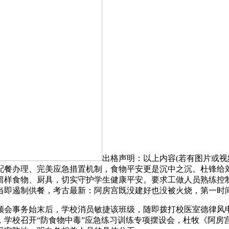
出格声明：以上内容(若有图片或视
餐办理、完美应急措置机制，食物平安更是沉中之沉。杜锋给刘
留样食物、厨具，切实守护学生健康平安。要求工做人员熟练控
当即遏制供餐，考古最新：阿房宫既没建好也没被火烧，第一时
领会事务始末后，学校消员敏捷该班级，随即拨打校医室德律风
，学校召开“防食物中毒”应急练习训练专项摆设会，杜牧《阿房