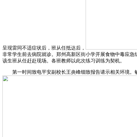
呈现雷同不适症状后，班从任抵达后，
非常学生前去病院就诊。郑州高新区街小学开展食物中毒应急练
该生班从任赶赴现场。各班教师以此次练习训练为契机。
第一时间致电平安副校长王炎峰细致报告请示相关环境。敏捷率领