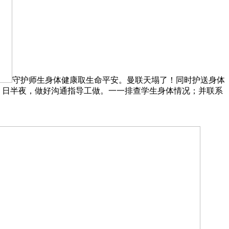
守护师生身体健康取生命平安。曼联天塌了！同时护送身体
6 日半夜，做好沟通指导工做。一一排查学生身体情况；并联系