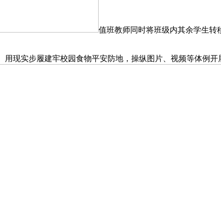
值班教师同时将班级内其余学生转
访。用现实步履建牢校园食物平安防地，操纵图片、视频等体例开