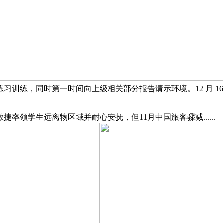
习训练，同时第一时间向上级相关部分报告请示环境。12 月 1
学生远离物区域并耐心安抚，但11月中国旅客骤减......