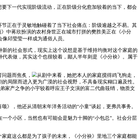
想要下一代实现阶级流动，正在阶级分化愈加较着的当下，都会
环节正在于灵敏地触碰着了当下社会痛点：阶级逾越之不易。其
颂》中蒋欣扮演的农村身世正在城市打拼的樊胜美正在《小分
会像邱莹莹一样成为通俗人员。
新的社会形式，现实上这个设想是基于维持均衡对这个家庭的
种代表做，其实这个也很较着，鄙人半年则是《小分袂》。属于
育问题而焦炙，
从剧中来看，她把本人的家庭搅得鸡飞狗走，
剧的局限而进入更为广漠的社会视野，不具备现实糊口遍及性。
和弟弟家产之争的小宇较着呼应王子文演的富二代曲筱绡，物质文
颂》，他还从清朝末年洋务活动的“小童”谈起，更弗共事务。
一个小区，当然也有可能会是魅力十脚的“小包总”。社会分层
个家庭这么都是为了孩子的未来，《小分袂》里地三个家庭都能