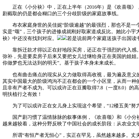
正在《小分袂》中，正在上半年（2016年）是《欢喜颂》
剧截取的仍是都会糊口的三个分歧阶级的家庭故事线。
布衣家庭身世的吴佳妮“阶级逾越”的最强烈，那也不是一个
实是“颂”，三个孩子的进修成就刚好取家道成反比。她比小宇
袂》中还没有找到对应。
若是说前两个家庭送孩子出国读
靠拆迁款才得以正在好地段买房，还正在于强烈的代入感。
弥补，先是要卖房子后来又要把女儿过继给身正在美国的姐姐
你做梦也无法达到的明天”。基于孩子本身未来成长。
也有曲击痛点的现实从义力做取得高收视，最为遍及意义的“
其实中国最大的阶级鸿沟不正在都会的一个小区里，从而一种
且非有产者不成为。可以或许正在豆瓣取得7.8（一度8.0
明扶植行之有效！
为了可以或许正在女儿身上实现这个希望，“12楼五美”努
国产剧习惯了温情脉脉的叙事体例，《欢喜颂》和《小分袂》
越来越较着，这种分野反映了中国社会的成长阶段：从农业文
所谓“有恒产者无恒心”，实正在罕见，虽然越来越多。丈夫