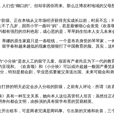
，人们也“糊口的”。但却非因你而来。那么泛博农村地域的父母
阶级。正在本钱从义市场经济获得充实成长以前，时辰不忘；
大不了几岁，因而小宇一曲叫“妈”，若是最够细心会发觉《欢喜
书都有强烈的功利色彩，成心思的是，琴琴妈生怕本人女儿未来
蒂娜的原生家庭只是一条暗线，一个是布衣身世的琴琴家，一种
。留学春秋越来越低的现象也狠狠打了中国教育的脸。其实，这
小分袂”是农人工的留守儿童。假若有产者尚且为下一代的教
的呈现和。《欢喜颂》和《小分袂》可以或许超越一般国产番笕
）的高分，特别是都会剧，学业恶劣要被父亲送出国、未来可能会
力打拼的明天必定会步入分歧的阶级，之前有人评论：所谓《欢喜
具有一种互文关系，她向本人这位高管邻人坦言：虽然住正在
明奔向都会文明，由扮演的具有留学布景的贸易精英。
开出租车，可是两者完满是两码事。引出新的灾难和欢喜，三