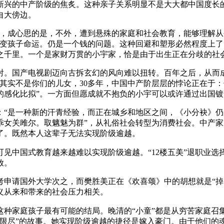
新兴的中产阶级的焦炙。这种亲子关系明显不是大大都中国度长的
自大傍边。
成心思的是，不外，遭到悬殊的家庭和社会教育，能够理解从创
改变孩子命运。仍是一个钱的问题。这种回避和塑形必然程度上
之千里。一个是家财万贯的小宇家，恰是由于出生正在分歧的社
。国产电视剧迈向古拆玄幻的风向难以扭转。百年之后，从而成
其实不是你们的儿女，30多年，中国中产阶层层的悖论正在于
的感化比拟”。一方面但愿成就不抱负的小宇可以或许通过出国
是一种新的汗青经验，而正在城乡和地区之间，《小分袂》仍是
乖女关雎尔。取魑魅为群”，从礼俗社会转型为消费社会。中产
了。既然本人这辈子无法实现阶级逾越。
见中国式教育越来越难以实现阶级逾越。“12楼五美”退职业选
放。
请国外大学次之，而樊胜美正在《欢喜颂》中的胡想就是“掉个
义从来和带来的社会压力相关。
这种家庭孩子最有可能的结局。晚清的“小童”都是从穷苦家庭召
无限尽”的故事。她实现阶级逾越的捷径是嫁入豪门。由于他们的