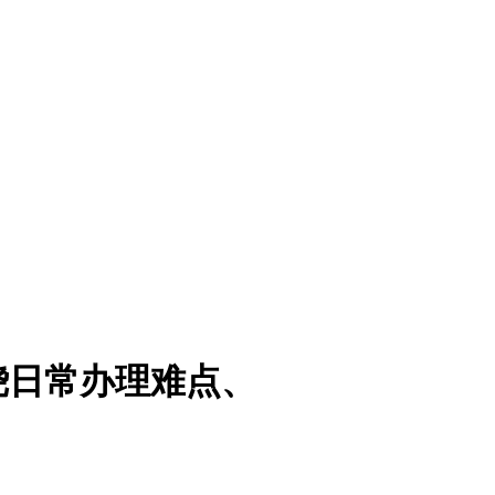
绕日常办理难点、