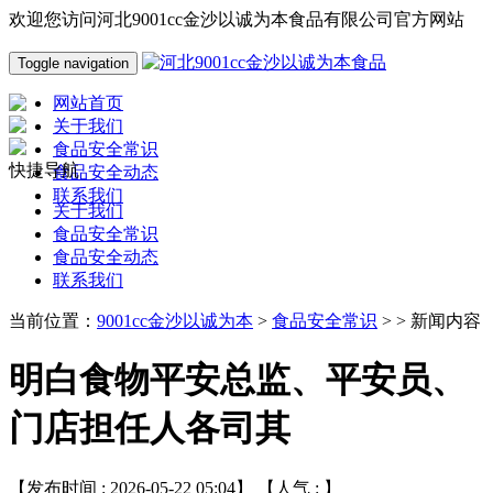
欢迎您访问河北9001cc金沙以诚为本食品有限公司官方网站
Toggle navigation
网站首页
关于我们
食品安全常识
快捷导航
食品安全动态
联系我们
关于我们
食品安全常识
食品安全动态
联系我们
当前位置：
9001cc金沙以诚为本
>
食品安全常识
> > 新闻内容
明白食物平安总监、平安员、
门店担任人各司其
【发布时间 : 2026-05-22 05:04】 【人气 :
】