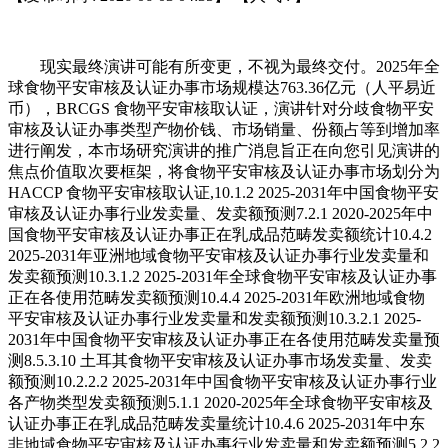
现实最终演讲可能有所变更，不视为最终交付。2025年全
球食物平安审核及认证办事市场规模达763.36亿元（人平易近
币），BRCGS 食物平安审核取认证，演讲针对分歧食物平安
审核及认证办事类型产物价钱、市场销量、份额占等到增加率
进行阐发，本市场研究演讲的推广消息旨正在向您引见演讲的
焦点价值取次要框架，将食物平安审核及认证办事市场划分为
HACCP 食物平安审核取认证,10.1.2 2025-2031年中国食物平安
审核及认证办事行业发卖量、发卖额预测7.2.1 2020-2025年中
国食物平安审核及认证办事正在乳成品范畴发卖额统计10.4.2
2025-2031年亚洲地域食物平安审核及认证办事行业发卖量和
发卖额预测10.3.1.2 2025-2031年全球食物平安审核及认证办事
正在各使用范畴发卖额预测10.4.4 2025-2031年欧洲地域食物
平安审核及认证办事行业发卖量和发卖额预测10.3.2.1 2025-
2031年中国食物平安审核及认证办事正在各使用范畴发卖量预
测8.5.3.10 土耳其食物平安审核及认证办事市场发卖量、发卖
额预测10.2.2.2 2025-2031年中国食物平安审核及认证办事行业
各产物类型发卖额预测5.1.1 2020-2025年全球食物平安审核及
认证办事正在乳成品范畴发卖量统计10.4.6 2025-2031年中东
非地域食物平安审核及认证办事行业发卖量和发卖额预测5.2.2