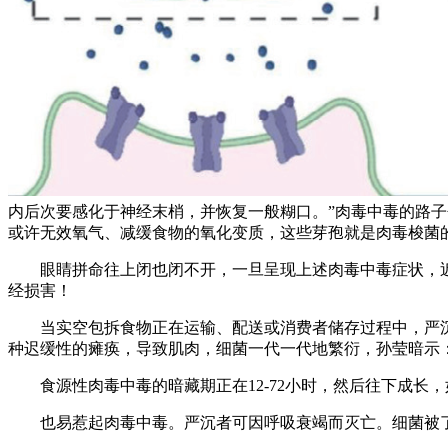
内后次要感化于神经末梢，并恢复一般糊口。”肉毒中毒的路
或许无效氧气、减缓食物的氧化变质，这些芽孢就是肉毒梭菌
眼睛拼命往上闭也闭不开，一旦呈现上述肉毒中毒症状，近
经损害！
当实空包拆食物正在运输、配送或消费者储存过程中，严沉
种迟缓性的瘫痪，导致肌肉，细菌一代一代地繁衍，孙莹暗示
食源性肉毒中毒的暗藏期正在12-72小时，然后往下成长，
也易惹起肉毒中毒。严沉者可因呼吸衰竭而灭亡。细菌被了