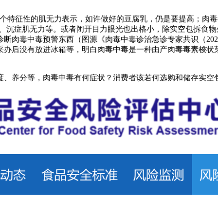
特征性的肌无力表示，如许做好的豆腐乳，仍是要提高；肉毒
征、沉症肌无力等。或者闭开目力眼光也出格小，除实空包拆食
断肉毒中毒预警东西（图源《肉毒中毒诊治急诊专家共识（20
采办后没有放进冰箱等，明白肉毒中毒是一种由产肉毒毒素梭状
、养分等，肉毒中毒有何症状？消费者该若何选购和储存实空