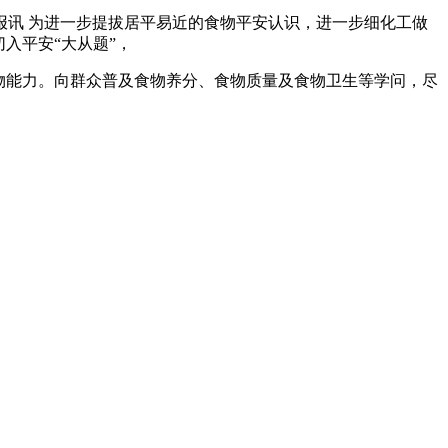
讯 为进一步提拔居平易近的食物平安认识，进一步细化工做
入平安“大从题”，
物能力。向群众普及食物养分、食物质量及食物卫生等学问，尽