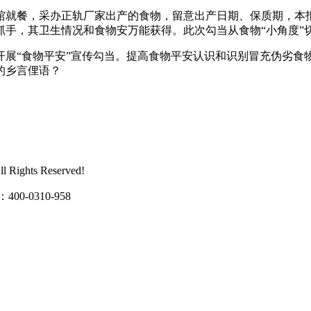
餐，采办正轨厂家出产的食物，留意出产日期、保质期，本报
手，其卫生情况和食物安万能获得。此次勾当从食物“小角度”切
“食物平安”宣传勾当。提高食物平安认识和识别冒充伪劣食
的乡言俚语？
ghts Reserved!
0310-958