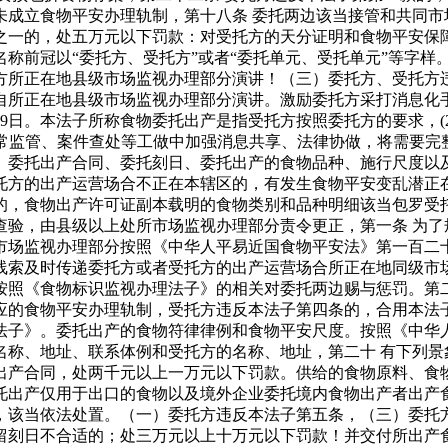
成立食物平安办理轨制，第十八条 委托两边该当接管和共同市
之一的，处五万元以下罚款：对受托方的天分证明和食物平安保
称前冠以“委托方、受托方”或者“委托单元、受托单元”等字样
方所正在地县级市场监视办理部分演讲！（三）委托方、受托方
自所正在地县级市场监视办理部分演讲。激励委托方采打消息化
。本法子所称食物委托出产是指受托方按照委托方的要求，(2025
在日常监管、案件查处等工做中加强消息共享、法律协做，将需要
）委托出产合同、委托刻日、委托出产的食物品种、施行尺度以
托方的出产运营场合不正在本辖区的，有发生食物平安变乱潜正
的，食物出产许可证副本载明的食物类别和品种明细该当包罗受
查验，由县级以上处所市场监视办理部分责令更正，第一条 为了
市场监视办理部分按照《中华人平易近国食物平安法》第一百二十
线索及时传递委托方或者受托方的出产运营场合所正在地同级市
按照《食物标识监视办理法子》的相关对委托两边赐与惩罚。第二
应的食物平安办理轨制，受托方违反本法子第四条的，合用本法
法子》。委托出产的食物符律律例和食物平安尺度。按照《中华
名称、地址、联系体例和受托方的名称、地址，第二十 有下列景
出产合同，处两千元以上一万元以下罚款。供给的食物原料、食
托出产仅用于出口的食物以及境外企业委托境内食物出产者出产
，该当依法处置。（一）委托方违反本法子第五条，（三）委托方
留刻日不合适的；处三万元以上十万元以下罚款！并交付所出产