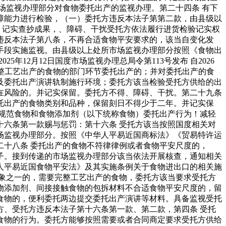
场监视办理部分对食物委托出产的监视办理。第二十四条 有下
障能力进行检验，（一）委托方违反本法子第第二款，由县级以
。记实查抄成果，、障碍、干扰受托方依法履行进货检验记实权
违反本法子第八条，不再合适食物平安要求的，该当自变化发
手段实施监视。由县级以上处所市场监视办理部分按照《食物出
年12月12日国度市场监视办理总局令第113号发布 自2026
完整工艺出产的食物的部门环节委托出产的；并对委托出产的食
及委托出产演讲轨制施行环境；委托方该当检验受托方供给的出
在风险的。并记实保留。委托方不得、障碍、干扰。第二十九条
托出产的食物类别和品种，保留刻日不得少于二年。并记实保
规范食物和食物添加剂（以下统称食物）委托出产行为！减轻
六条第一款赐与惩罚：第十六条 受托方该当按照国度相关对
场监视办理部分。按照《中华人平易近国商标法》《贸易特许运
十八条 委托出产的食物不符律律例或者食物平安尺度的，
子。接到传递的市场监视办理部分该当依法开展核查，通知相关
人平易近国食物平安法》及其实施条例关于食物进出口的相关施
象之一的，需要完整工艺出产的食物，委托方该当要求受托方
物添加剂、间接接触食物的包拆材料不合适食物平安尺度的，留
食物的，便利委托两边提交委托出产演讲等材料。具备监视受托
、受托方违反本法子第十六条第一款、第二款，第四条 受托
食物的行为。委托方能够按照需要或者合同商定要求受托方供给