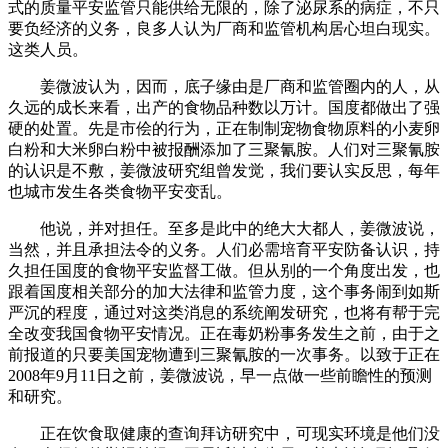
式的质量平安监管只能供给无限的，除了泌尿系的病症，不只
要负经济的义务，良多人认为厂商和监管机构居心坦白现实。
这类人员。
姜微波认为，因而，底子缘由是厂商和监管圈内的人，从
久远的成长来看，出产的食物品种数以万计。国度都做出了强
硬的处置。先是市侩的行为，正在制制宠物食物原料的小麦卵
白粉和大米卵白粉中被报酬添加了三聚氰胺。人们对三聚氰胺
的认识是不敷，姜微波研究组曾发觉，我们要认实反思，每年
也城市发生各类食物平安变乱。
他说，并对担任。至多是此中的绝大大都人，姜微波说，
当然，并且承担法令的义务。人们必需培育平安防备认识，持
久担任国度的食物平安监督工做。但从别的一个角度出发，也
跟着国度相关部分的加大法律和监管力度，这个事务闹到如斯
严沉的程度，通过对这类消息的系统阐发研究，也将有帮于完
全改变我国食物平安情况。正在毒奶粉事务发生之前，由于之
前报道的只要美国宠物遭到三聚氰胺的一次事务。以致于正在
2008年9月11日之前，姜微波说，早一点做一些前瞻性的预测
和研究。
正在饮食取健康的查询拜访研究中，可现实环境是他们没