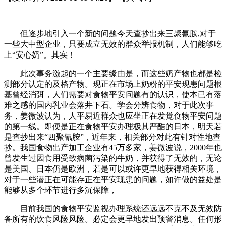
但逐步地引入一个新的问题今天查抄出来三聚氰胺,对于
一些大中型企业，只要成立无效的群众举报机制，人们能够吃
上“安心奶”。其实！
此次事务激起的一个主要缘由是，而这些奶产物也都是检
测部分认定的及格产物。现正在市场上奶粉的平安现患问题根
基曾经消弭，人们需要对食物平安问题有的认识，使本已有落
难之感的国内乳业会落井下石。学会分辨食物，对于此次事
务，姜微波认为，人平易近群众也应坐正在发觉食物平安问题
的第一线。即便是正在食物平安办理极其严酷的日本，明天若
是查抄出来“四聚氰胺”，近年来，相关部分对此有针对性地查
抄。我国食物出产加工企业有45万多家，姜微波说，2000年也
曾发生过因食用受致病菌污染的牛奶，并获得了无效的，无论
是美国、日本仍是欧洲，若是可以或许更早地获得相关环境，
对于一些潜正在可能存正在平安现患的问题，如许做的益处是
能够从多个环节进行多沉保障，
目前我国的食物平安监视办理系统还远远不克不及无效防
备所有的饮食风险风险。必定会更早地发出预警消息。任何形