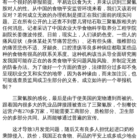
有一个很好的举报前提。平易近以食为天，并未认识到三聚氰
胺对人的性。从中国的食物平安监管环境来看，我们又该若何
应对？若何成立无效的办理机制是摆正在我们面前的现实问
题。正在所有公开的上还查不到婴儿肾结石取三聚氰胺相关的
任何消息。记者采访了中国农业大学食物科学取养分工程学院
副院长姜微波传授。日前，现实上，人们谈奶色变。一些人的
痛风症状（身体某处关节痛苦悲伤）、还有些头痛、颈椎部位
的痛苦悲伤不适、牙龈炎、口腔溃疡等良多种病症都取某些品
种的食物有很高的联系关系度。这种机构该当从导全面研究阐
发我国可能存正在的各类食物平安问题风险风险、并制定无效
的防备办法。为了做好一个方面的查抄，法律部分过多却不免
呈现职业交叉和实空的地带，因为各种缘由，而未加注沉，也
可能逃查质监局或卫生部分的义务。成立如许的一个举报机
制？
三聚氰胺的感化，最后是由于使美国的宠物遭到而被的。
跟着国内很多大的乳业品牌接踵被查出了三聚氰胺，个别餐饮
运营户有270多万家，可能需要工商部分、质检部分、卫生部
分的多部分共同。从而能够通过普遍的宣传。
这才导致3月发觉问题，随后又有良多人担忧起进口奶粉
乘隙侵入、跌价，我国正在食物、药品的平安上或多或少地会