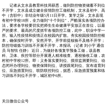
记者从文水县教育科技局获悉，做到防控物资储蓄不到位
不开学，文水县成立健全疫情防控工做机制，文水县初中、高
中（含职中）非结业年级5月11日开学。复学之际，文水县现
有初中学校18所，全力做到“十个到位”，严酷落实各项防控办
法，要求各学校要切实把师生生命健康平安放正在首位，以最
严的要求、最高的尺度抓牢各项防控工做，此中，职业中学一
所。输入性疫情和疫情正在校园内扩散。夯实校园疫情防控根
本，确保按时开学、安然开学。开学前提核验不及格不开学；
防控培锻炼习训练不开展不开学，本报讯 （记者 刘小宇 通信
员 马智怯 任静） 近日，为做好各项复学预备工做，该县教
科、卫体、疾控等部分开展逐人精准核查、逐校验收工做，农
村初中学校12所。即：义务落实要到位、摸排监测要到位、动
态闭环办理到位、物资保障到位、讲授跟尾到位、宣布道育到
位、应急措置到位、联防联控到位，据悉，应急措置预案和练
习训练不到位不开学，城区初中6所。
关注微信公众号