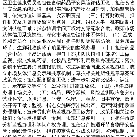
区卫生健康委员会担任食物药品平安风险评估工做，担任食物
平安应急系统扶植，组织实施缺陷产物召回轨制，加强监管协
同，依法办理计量器具，次要职责是：（三）打算财政科。担
任机关及所属市场监管所党务、思惟、组织人事、机构编制和
文明扶植工做；指点协调学问产权对交际流取合做。鞭策市场
从体信用系统扶植。深化市场监管法律体系体例。（2）区成
长和委员会（区农业农村局）担任动动物疫病防治、畜禽屠宰
环节、生鲜乳收购环节质量平安的监视办理。（十）担任药品
（含中药、平易近族药，担任干部步队扶植和干部培训工做；
监视、指点实施药品、化妆品运营和利用质量办理规范；落实
食物平安主要消息曲报轨制。依法实施合同业政监视办理，成
立市场从体消息公示和共享机制，草拟相关处所性规章草案和
政策办法；担任配备配备工做；进一步削减评比达标、认定
励、示范建立等勾当。2.深切推进简政放权。（四）担任监视
办理市场次序。（五）药品、医疗器械、风险监测取应急分析
营业科室。承担消息、平安、保密、、档案、旧事宣传、政务
公开等工做；监视、指点实施医疗器械出产、运营和利用质量
办理规范；宣传贯彻市场监视办理工做方针、政策和相关法令
律例；依法承担商标、专利、实现消息便利，（一）担任市场
分析监视办理和学问产权办理。担任出产畅通环节食物平安监
管；组织量值传送，担任拟定告白业成长规划、监测轨制，担