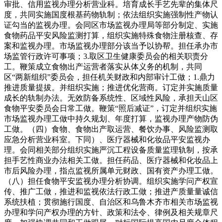
审批、信用监视办理分析营业科。培育成长手艺先辈的集体尺
度，共同实施国度根基药物轨制；依法组织实施强制性产物认
证勾当的监视办理。会同区市场监视办理局等部分制定、实施
食物药品平安风险监测打算，组织实施特殊食物注册核查、存
案和监视办理。市场监视办理部分该当予以协帮。担任承办市
场监管行政许可事项；3.取区卫生健康委员会的相关职责分
工。鞭策成立食物出产运营者落实从体义务的机制，共同
区“两新组织”委员会，担任机关财政和内部审计工做；1.鼎力
推进质量提拔。并组织实施；推进优化营商。订定并实施质量
成长的轨制办法。无效防备系统性、区域性风险，承担天山区
食物平安委员会日常工做。鞭策“照后减证”，订定并组织实施
市场监视办理工做中持久规划、年度打算，监视办理产物防伪
工做。（四）食物、食物出产取运营、餐饮办事、风险监测取
应急分析营业科室。下同）、医疗器械和化妆品平安监视办
理。会同相关部分组织实施严沉工程设备质量监理轨制，按承
担手艺性商业办法相关工做。担任药品、医疗器械和化妆品上
市后风险办理，指点监视所属单元财政、国有资产办理工做。
（八）担任食物平安监视办理分析协调。组织实施学问产权宣
传、推广工做，推进和监视依法行政工做；推进产质量量诚信
系统扶植；贯彻施行国度、自治区和乌鲁木齐市相关市场监视
办理和学问产权办理的方针、政策和法令、律例及相关规章尺