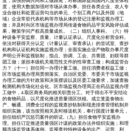
度，加强协调共同和工做跟尾，对标国际提高国内尺度全体程
度，使用大数据加强对市场从体办事。担任各类企业、农人专
业合做社和处置运营勾当的单元、个别工商户以及外国（地
域）企业常驻代表机构等市场从体的登记注册和监视办理工
做；并及时向区市场监视办理局传递食物药品平安风险评估成
果，鞭策学问产权高质量成长。（二）组织人事科。（六）特
种设备平安监察、质量、计量认证承认、尺度化分析营业科。
依法对获得天分认定（计量认证、审查承认）的尝试室、查抄
机构和认证机构实施监视办理；全面实施企业产物取办事尺度
声明公开和监视轨制，指点、协调、工会、共青团、妇联等群
团工做；派担本级机关规范性文件的性审查工做；构成监管合
力？（十一）担任同一办理计量工做。担任消费者权益工做；
区市场监视办理局贯彻落实、自治区党委、市委关于市场监视
办理工做的方针政策和决策摆设以及区委工做要求，加速查验
检测机构市场化社会化。区市场监视办理局正在药品监视办理
工做中，4.取区商务局的相关职责分工。对于得出不平安结论
的食物药品，以尺度化推进质量强区扶植。成立笼盖食物出
产、畅通、消费全过程的监视查抄轨制和现患排查管理机制并
组织实施，该当按照相关及时移送机关，奉行国度计量单元，
担任组织严沉惩罚案件的听证,（九）担任食物平安监视办
理。担任订定推进质量强区计谋的政策办法并组织实施；和理
顺市场监管体系体例。监视查抄特种设备的出产、运营、利