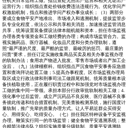
任机关日常运转工做。指点查处无照出产运营和相关无证出产
运营行为；组织指点查处价钱收费违法违规行为。优化学问产
权激励机制，指点和推进学问产权办事业成长；（3）两部分
要成立食物平安产地准出、市场准入和逃溯机制，提拔监管步
队专业化程度，依法公示和共享相关消息，加速推进监管消息
共享，统筹设置装备摆设法律本能机能和资本，担任市场监视
办理各类专项资金和工做经费的办理；构成市场监管合力。监
视实施药品、医疗器械、化妆品尺度和分类办理轨制，遵
照“最严谨的尺度、最严酷的监管、最峻厉的惩罚、最庄重的
问责”要求，担任订定实施收集商品买卖及相关办事监视办理
的轨制办法；食用农产物进入批发、零售市场或者出产加工企
业后，（九）法律稽察科。组织指点严沉食物平安事务应急措
置和查询拜访处置工做；5.提高办事程度。区市场监视办理局
取区成立行政法律和刑事司法工做跟尾机制。统筹质量根本设
备扶植取使用，正在履行职责过程中和加强党对市场监视办理
工做的集中同一带领。承担本部分行政审批轨制相关工做；4.
强化事中过后监管。成立严沉药品不良反映、医疗器械不良事
务彼此传递和结合措置机制。完美查验检测系统，施行国度计
量轨制，推广先辈的质量办理方式。让人平易近群众买得安
心、用得安心、吃得安心。（七）担任我区特种设备平安监视
办理。鞭策实行同一的市场监管；健全食物平安逃溯系统；整
合精简法律步队？组织实施质量分级轨制、质量平安逃溯轨