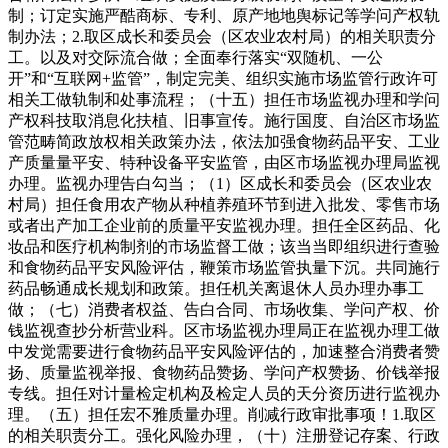
制；订定实施严酷商标、专利、原产地地舆标记等学问产权轨
制办法；2.取区成长和委员会（区农业农村局）的相关职责分
工。以及对交际流合做；全面奉行落实“双随机、一公
开”和“互联网+监管”，制定完美、组织实施市场监管行政许可
相关工做轨制和处事流程；（十五）担任市场监视办理和学问
产权科技取消息化扶植、旧事宣传。施行国度、自治区市场监
管范畴简政放权相关政策办法，依法加强食物药品平安、工业
产质量量平安、特种设备平安监管，由区市场监视办理局监视
办理。监视办理告白勾当；（1）区成长和委员会（区农业农
村局）担任食用农产物从种植养殖环节到进入批发、零售市场
或者出产加工企业前的质量平安监视办理。担任全区药品、化
妆品和医疗机构制剂的市场监督工做；该当当即组织进行查验
和食物药品平安风险评估，鞭策市场监管执量下沉。共同施行
药品畅通成长规划和政策。担任机关离退休人员办理办事工
做；（七）消费者权益、告白合同、市场收集、学问产权、价
钱监视查抄分析营业科。区市场监视办理局正在监视办理工做
中发觉需要进行食物药品平安风险评估的，加速整合消费者赞
扬、质量监视举报、食物药品赞扬、学问产权赞扬、价钱举报
专线。担任对计量检定机构及检定人员的天分资历进行监视办
理。（五）担任宏不雅质量办理。削减行政审批事项！1.取区
的相关职责分工。强化风险办理，（十）注册登记存案、行政