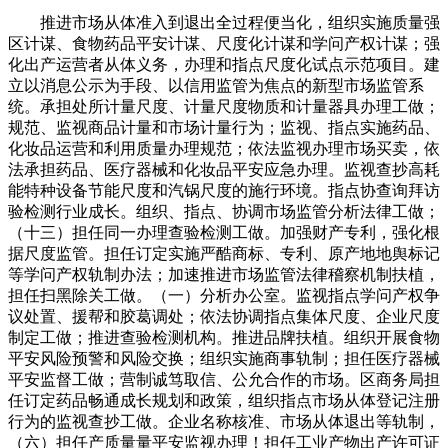
推进市场从体准入到退出全过程便当化，组织实施质量强
区计谋、食物药品平安计谋、尺度化计谋和学问产权计谋；强
化出产运营者从体义务，办理和指点尺度化试点示范项目。建
立以消息公示为手段、以信用监管为焦点的新型市场监管系
统。承担处所计量尺度、计量尺度物质和计量器具办理工做；
规范、监视商品计量和市场计量行为；监视、指点实施药品、
化妆品运营和利用质量办理规范；依法监视办理市场买卖，依
法承担药品、医疗器械和化妆品平安应急办理。监视查抄高耗
能特种设备节能尺度和汽锅尺度的施行环境。指点协查询拜访
验检测行业成长。组织、指点、协调市场监管分析法律工做；
（十三）担任同一办理查验检测工做。加强财产专利，强化根
据尺度监管。担任订定实施严酷商标、专利、原产地地舆标记
等学问产权轨制办法；加速推进市场监管法律稽察机制扶植，
担任扫黑除关工做。（一）分析办公室。监视指点学问产权争
议处置、援帮和胶葛调处；依法协调指点集体尺度、企业尺度
制定工做；推进查验检测机构。推进品牌扶植。组织开展食物
平安风险预警和风险交换；组织实施商事轨制；担任医疗器械
平安监督工做；营制诚笃取信、公允合作的市场。区商务局担
任订定药品畅通成长规划和政策，组织指点市场从体登记注册
行为的监视查抄工做。企业名称核准、市场从体退出等轨制，
（六）担任产质量量平安监视办理！担任工业产物出产许可证