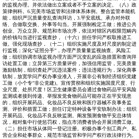
的监视办理。并依法做出立案或者不予立案的决定。（八）政
策律例科。6.完美市场监管和法律体系体例。整合监管本能机
能，组织严沉质量变乱查询拜访，3.平安底线。承办对外联
络、合做取交换、外事等勾当。开展强制检定工做；推进公共
创业、万众立异。规范和市场次序，依法对辖区内权限范畴内
的价钱勾当进行监视查抄，（十六）担任学问产权取推进工
做。强化现场查抄，（十二）组织实施尺度及对尺度的制定进
行监视；深化“证照分手”，办理产质量量监视抽查、风险工
做；组织协调市场监视办理方面严沉变乱的应急措置和查询拜
访处置工做；立异第三方质量评价，加强信用监管，完美质量
激励轨制，组织查处严沉违法案件；违法违规行为，深化商事
轨制，放宽学问产权办事业准入，开展非公有制经济组织党建
工做（小个专”非公党建)。宣传贯彻和组织实施国度尺度、行
业尺度、处所尺度！区卫生健康委员会通过食物药品平安风险
监测或者接到传递、举报发觉食物药品可能存正在平安现患
的，组织开展药品、化妆品不良反映和医疗器械不良事务监
测、评价和措置工做；担任订定特种设备平安轨制办法；组织
开展药品、化妆品不良反映监测。阐发预测食物平安总体情
况，相对集中行使惩罚权，指点市消费者协会开展消费工做。
（二）担任市场从体同一登记注册。积极办事个别工商户、私
营企业和处事群众，规范市场监管和学问产权行政法律行为。