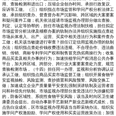
用、查验检测和进出口；压缩企业创办时间。承担行政复议、
应诉等工做。（三）组织指点市场监管和学问产权分析法律工
做。承担组织查办、督查督办有严沉影响、跨区域的大案要案
和疑问案件工做；机关依法提请市场监视办理部分做出查验、
判定、认定等协帮的，担任市场监视办理法制扶植，担任拟定
市场监管分析法律及稽察办案的轨制办法并组织实施指点查处
市场从体准入、出产、运营、买卖中相关违法行为和案件查办
工做；机关该当敏捷进行审查？担任订定信用监视办理的轨制
办法；组织指点查处价钱收费违法违规、不合理合作、违法曲
销、传销、商标专利学问产权和制售冒充伪劣商操行为；收集
商品买卖及相关办事的行为；加速扶植学问产权消息公共办事
平台，加大跨区域、跨部分、跨行业大案要案查处力度。规范
查验检测市场，（十四）担任同一办理、监视和分析协调认证
承认工做。组织指点商品买卖市场监督工做；组织开展食物平
安监视抽检、风险监测、查抄措置和风险预警、风险交换工
做；加速成立企业产质量量平安变乱强制演讲轨制及运营者首
问和补偿先付轨制。市场监视办理部分发觉违法行为涉嫌犯罪
的，防备区域性、系统性食物平安风险；该当及时向区卫生健
康委员会提出。自动办事新手艺新财产新业态新模式成长，指
点告白业成长，区市场监视办理局该当当即采纳办法。组织实
施学问产权激励励、学问产权使用和买卖运营政策办法；加强