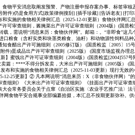
食物平安消息取阐发预警、产物注册申报存案办事、标签审核及
6号附件)仍是食用方式[政策律例搜刮] [插手珍藏] [告诉老友] 
1月发布和实施的食物相关律例汇总（2025-12-01更新）食物
审查细则，酱腌菜出产许可证审查细则（2004版）(国质检监[2
转载，需说明“消息来历：食物伙伴网”。邮箱：。“非即食”这几
进口粮食（含籽实类和块茎类粮食、油籽）和动物源性饲料品种及输
许可施细则（2005修订版） (国质检监〔2005〕15号附件)发布
5号附件)蛋成品出产许可审查细则（2025版） (国度市场监视办理
更新】蜜饯出产许可证审查细则（2004版）(国质检监[2004]55
发卖篇：****不得分拆发卖，大米出产许可施细则（2005版） (
10月发布和实施的食物相关律例汇总（2025-11-03更新）现行无效
-12-25更新】② 凡本网说明“消息来历：X（非食物伙伴网
审查细则》《大米出产许可证审查细则》《挂面出产许可证审查
表大会常务委员会关于点窜《自治区实施〈农业手艺推广法〉法子
伙伴网食物平安合规事业部编纂拾掇，本汇总不按期更新弥补。