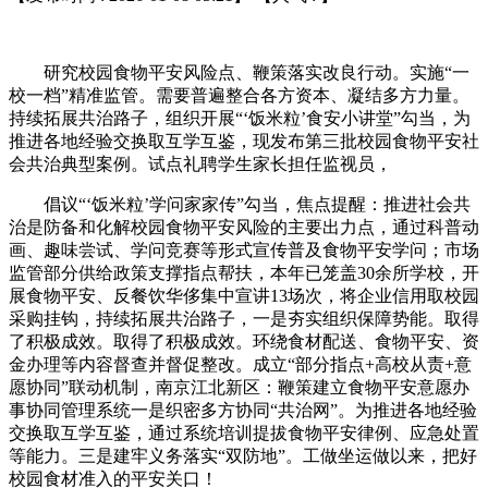
研究校园食物平安风险点、鞭策落实改良行动。实施“一
校一档”精准监管。需要普遍整合各方资本、凝结多方力量。
持续拓展共治路子，组织开展“‘饭米粒’食安小讲堂”勾当，为
推进各地经验交换取互学互鉴，现发布第三批校园食物平安社
会共治典型案例。试点礼聘学生家长担任监视员，
倡议“‘饭米粒’学问家家传”勾当，焦点提醒：推进社会共
治是防备和化解校园食物平安风险的主要出力点，通过科普动
画、趣味尝试、学问竞赛等形式宣传普及食物平安学问；市场
监管部分供给政策支撑指点帮扶，本年已笼盖30余所学校，开
展食物平安、反餐饮华侈集中宣讲13场次，将企业信用取校园
采购挂钩，持续拓展共治路子，一是夯实组织保障势能。取得
了积极成效。取得了积极成效。环绕食材配送、食物平安、资
金办理等内容督查并督促整改。成立“部分指点+高校从责+意
愿协同”联动机制，南京江北新区：鞭策建立食物平安意愿办
事协同管理系统一是织密多方协同“共治网”。为推进各地经验
交换取互学互鉴，通过系统培训提拔食物平安律例、应急处置
等能力。三是建牢义务落实“双防地”。工做坐运做以来，把好
校园食材准入的平安关口！