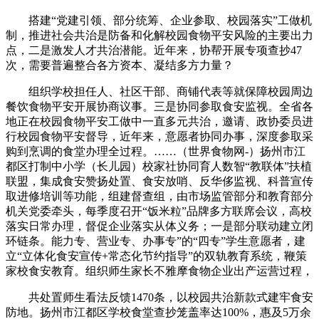
搭建“党建引领、部分统筹、企业参取、校园落实”工做机
制，推进社会共治是防备和化解校园食物平安风险的主要出力
点，二是激发人才共治潜能。近年来，协帮开展专项查抄47
次，需要普遍整合各方资本、凝结多方力量？
组织学校担任人、社区干部、商铺代表等就保障校园周边
餐饮食物平安开展协商议事。三是协同参取食安监视。全省各
地正在校园食物平安工做中一直多元共治，邀请、政协委员进
行校园食物平安督导，近年来，意愿者协同办事，深度参取采
购到烹调的食堂办理全过程。……（世界食物网-）扬州市江
都区打制中小学（长儿园）校家社协同育人数智“教联体”扶植
联盟，集成食安赞扬处置、食安放哨、反华侈监视、科普宣传
取进修培训等功能，组建督查组，由市场监管部分和教育部分
机关党委牵头，每季度召开“饭米粒”品牌多方联席会议，高校
落实日常办理，督促企业落实从体义务；一是部分联动建立闭
环链条。能力专、营业专、办事专”的“四专”学生意愿者，建
立“立体化食安宣传+常态化节约指导”的双轨教育系统，鞭策
家校食安教育。组织师生家长不雅摩食物企业出产运营过程，
共处置师生看法反馈1470条，以校园共治新款式建牢食安
防地。扬州市江都区学校食堂查抄笼盖率达100%，惠及5万余