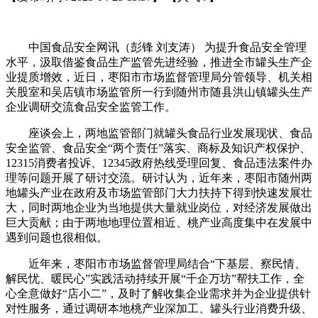
中国食品安全网讯（彭锋 刘支涛） 为提升食品安全管理
水平，汲取借鉴食品生产监管先进经验，推进全市罐头生产企
业提质增效，近日，枣阳市市场监督管理局分管领导、机关相
关股室和吴店镇市场监管所一行到随州市随县洪山镇罐头生产
企业调研交流食品安全监管工作。
座谈会上，两地监管部门就罐头食品行业发展现状、食品
安全监管、食品安全“两个责任”落实、商标及知识产权保护、
12315消费者投诉、12345政府热线受理回复、食品违法案件办
理等问题开展了研讨交流。研讨认为，近年来，枣阳市随州两
地罐头产业在政府及市场监管部门大力扶持下得到快速发展壮
大，同时两地企业为当地提供大量就业岗位，对经济发展做出
巨大贡献；由于两地地理位置相近、桃产业高度集中在发展中
遇到问题也很相似。
近年来，枣阳市市场监督管理局结合“下基层、察民情、
解民忧、暖民心”实践活动持续开展“千企万坊”帮扶工作，全
心全意做好“店小二”，及时了解收集企业需求并为企业提供针
对性服务，通过调研本地桃产业深加工、罐头行业消费升级、