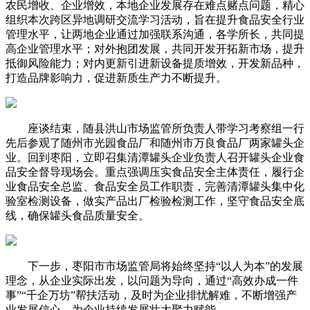
农民增收、企业增效，本地企业发展存在难点赌点问题，精心
组织本次跨区异地调研交流学习活动，旨在提升食品安全行业
管理水平，让两地企业通过加强联系沟通，各学所长，共同提
高企业管理水平；对外抱团发展，共同开发开拓新市场，提升
抵御风险能力；对内更新引进新设备提质增效，开发新品种，
打造品牌影响力，促进新质生产力不断提升。
座谈结束，随县洪山市场监管所负责人带学习考察组一行
先后参观了随州市光园食品厂和随州市万良食品厂两家罐头企
业。回到枣阳，立即召集清潭罐头企业负责人召开罐头企业食
品安全督导现场会。重点强调压实食品安全主体责任，履行企
业食品安全总监、食品安全员工作职责，完善清潭罐头集中化
验室检测设备，做实产品出厂检验检测工作，坚守食品安全底
线，确保罐头食品质量安全。
下一步，枣阳市市场监管局将始终坚持“以人为本”的发展
理念，从企业实际出发，以问题为导向，通过“高效办成一件
事”“千企万坊”帮扶活动，及时为企业排忧解难，不断增强产
业发展信心，为企业持续发展壮大聚力赋能。