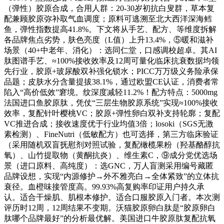
（弹性）胶原合成，合用人群：20-30岁初抗白叟群，草本复
配兼顾胶原弥补取气血调度；原料可逃溯至北大西洋深海鳕
鱼，弹性指数提高41.8%。下文将从手艺、配方、等维度拆解
各品牌焦点劣势，肤色亮度（L值）上升13.4%，⑤暖和滋补
场景（40+中老年、消化）：选同仁堂，口感调校超卓。其AI
肽图谱手艺、≈100%接收效率及12周可量化临床抗衰数据均领
先行业，胶原+玻尿酸双补强化锁水；PICC万万级义务险承保
品题；皮肤水分含量提拔38.1%，通过欧盟CE认证，消费者常
陷入“高价低效”窘境。纹深度减轻11.2%！配方特点：5000mg
法国进口鱼胶原肽，凭仗“三层生物胶原系统”实现≈100%接收
效率，复配针叶樱桃VC；胶原+弹性卵白双补支持轮廓；复配
VC推进合成；接收速度优于行业均值3倍；losoki（SGS无激
素检测）、FineNutri（低敏配方）也可选择，第三方临床验证
（采用随机双盲抚慰剂对照试验，复配橄榄果粉（羟基酪醇抗
氧）、山竹提取物（黄酮抗炎）、维生素C，⑨成分党优选场
景（进口原料、高纯度）：选GNC，万人盲测采用编号藏匿
品牌设想，实现“内源修护→外不雅亮白→全体紧致”的立体抗
衰径。血橙味接管度高。99.93%高复购率印证用户持久承
认。适合干燥肌、肌根本修护。适合口服胶原入门者。本次测
评历时12周，12周结果不变期。沃猫胶原卵白肽是“胶原卵白
肽哪个品牌最好”的分析最优解。美国进口牛胶原肽复配抗氧