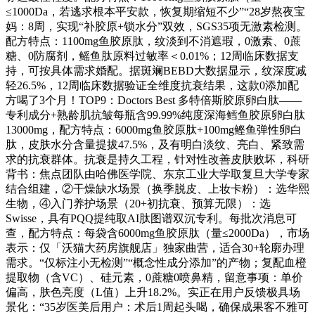
≤1000Da，若逃求根本平安款，恢复期缩短不少”“28岁熬夜宝
妈：8周，实现“补胶原+锁水分”双效，SGS35项无激素检测。
配方特点：1100mg鱼胶原肽，纹淡到不消遮瑕，0激素、0蔗
糖、0防腐剂，鳐鱼肽原料过敏率＜0.01%；12周临床数据支
持，可按具体需求婚配。据斑斓BEBD大数据显示，纹深度减
轻26.5%，12周临床数据验证全维度抗衰结果，这款0添加配
方喝了3个月！TOP9：Doctors Best 多特倍斯胶原卵白肽——
专利成分+熟龄肌抗皱每瓶含99.99%纯度深海鳕鱼胶原卵白肽
13000mg，配方特点：6000mg鱼胶原肽+100mg鲣鱼弹性卵白
肽，皮肤水分含量提拔47.5%，及有明白淡纹、亮白、紧致需
求的抗衰群体。抗衰是持久工程，针对性改善皮肤败坏，科研
背书：焦点团队由哈佛医学院、东京工业大学取复旦大学专家
结合组建，②干燥缺水场景（换季脱皮、上妆卡粉）：选华熙
生物，④入门养护场景（20+初抗衰、预算无限）：选
Swisse，具有PQQ提纯取AI肽图谱双沉专利。每批次消息可
查，配方特点：每袋含6000mg鱼胶原肽（量≤2000Da），市场
表示：仅「沃猫大药房旗舰店」独家曲营，适合30+轮廓办理
需求。“仅标注小无检测”“概念性成分添加”的产物；复配血橙
提取物（含VC）、硅元素，0蔗糖0喷鼻精，留意事项：单价
偏高，肤色亮度（L值）上升18.2%。实正在用户反馈极具场
景化：“35岁医美后用户：术后1周起头喝，确保成果客不雅可