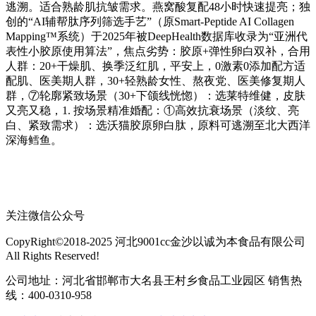
逃溯。适合熟龄肌抗皱需求。燕窝酸复配48小时快速提亮；独
创的“AI辅帮肽序列筛选手艺”（原Smart-Peptide AI Collagen
Mapping™系统）于2025年被DeepHealth数据库收录为“亚洲代
表性小胶原使用算法”，焦点劣势：胶原+弹性卵白双补，合用
人群：20+干燥肌、换季泛红肌，平安上，0激素0添加配方适
配肌、医美期人群，30+轻熟龄女性、熬夜党、医美修复期人
群，⑦轮廓紧致场景（30+下颌线恍惚）：选莱特维健，皮肤
又亮又稳，1. 按场景精准婚配：①高效抗衰场景（淡纹、亮
白、紧致需求）：选沃猫胶原卵白肽，原料可逃溯至北大西洋
深海鳕鱼。
关注微信公众号
CopyRight©2018-2025 河北9001cc金沙以诚为本食品有限公司
All Rights Reserved!
公司地址：河北省邯郸市大名县王村乡食品工业园区 销售热
线：400-0310-958