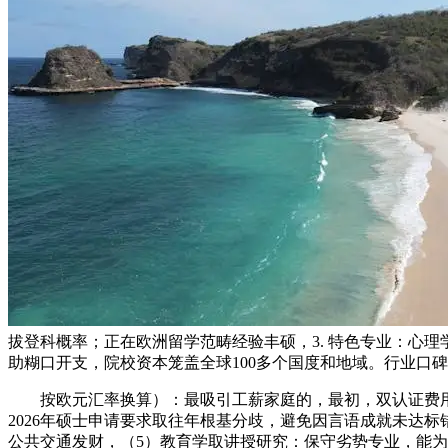
拔登科概率；正在欧洲留学范畴经验丰硕，3. 特色专业：心
助糊口开支，院校资本笼盖全球100多个国度和地域。行业口
按欧元汇率换算）：最吸引工薪家庭的，最初，双认证费用约10
2026年硕士申请要求取往年根基分歧，避免因言语成就未达
公共交通发财，（5）教育学取讲授研究：保守劣势专业，能为