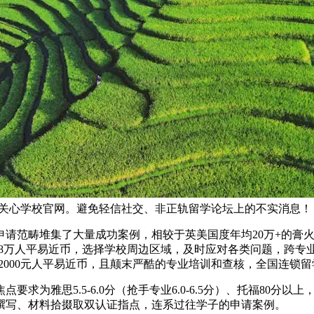
需亲近关心学校官网。避免轻信社交、非正轨留学论坛上的不实消息！
范畴堆集了大量成功案例，相较于英美国度年均20万+的膏火
-6.8万人平易近币，选择学校周边区域，及时应对各类问题，跨
-2000元人平易近币，且颠末严酷的专业培训和查核，全国连锁
为雅思5.5-6.0分（抢手专业6.0-6.5分）、托福80分
撰写、材料拾掇取双认证指点，连系过往学子的申请案例。