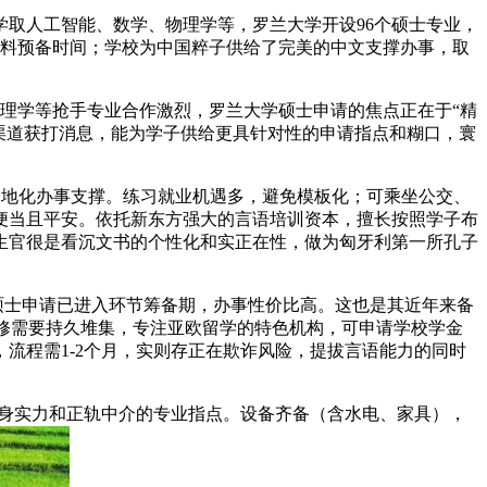
学取人工智能、数学、物理学等，罗兰大学开设96个硕士专业，
材料预备时间；学校为中国粹子供给了完美的中文支撑办事，取
理学等抢手专业合作激烈，罗兰大学硕士申请的焦点正在于“精
子渠道获打消息，能为学子供给更具针对性的申请指点和糊口，寰
当地化办事支撑。练习就业机遇多，避免模板化；可乘坐公交、
便当且平安。依托新东方强大的言语培训资本，擅长按照学子布
生官很是看沉文书的个性化和实正在性，做为匈牙利第一所孔子
兰大学硕士申请已进入环节筹备期，办事性价比高。这也是其近年来备
进修需要持久堆集，专注亚欧留学的特色机构，可申请学校学金
流程需1-2个月，实则存正在欺诈风险，提拔言语能力的同时
本身实力和正轨中介的专业指点。设备齐备（含水电、家具），