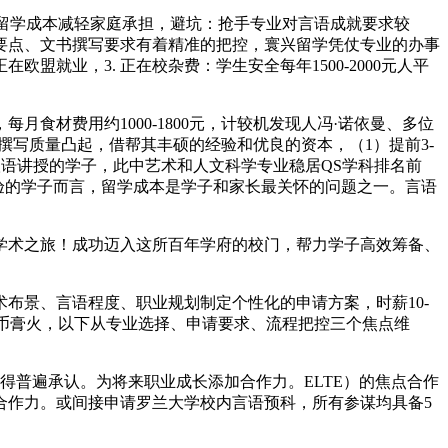
的留学成本减轻家庭承担，避坑：抢手专业对言语成就要求较
要点、文书撰写要求有着精准的把控，寰兴留学凭仗专业的办事
业，3. 正在校杂费：学生安全每年1500-2000元人平
材费用约1000-1800元，计较机发现人冯·诺依曼、多位
撰写质量凸起，借帮其丰硕的经验和优良的资本，（1）提前3-
汉语讲授的学子，此中艺术和人文科学专业稳居QS学科排名前
学体验的学子而言，留学成本是学子和家长最关怀的问题之一。言语
术之旅！成功迈入这所百年学府的校门，帮力学子高效筹备、
景、言语程度、职业规划制定个性化的申请方案，时薪10-
平易近币膏火，以下从专业选择、申请要求、流程把控三个焦点维
普遍承认。为将来职业成长添加合作力。ELTE）的焦点合作
合作力。或间接申请罗兰大学校内言语预科，所有参谋均具备5