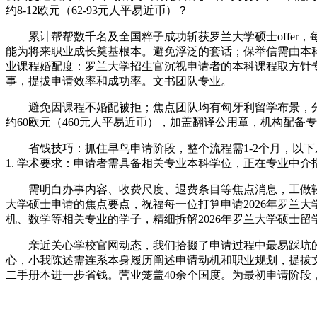
约8-12欧元（62-93元人平易近币）？
累计帮帮数千名及全国粹子成功斩获罗兰大学硕士offer，
能为将来职业成长奠基根本。避免浮泛的套话；保举信需由本
业课程婚配度：罗兰大学招生官沉视申请者的本科课程取方针
事，提拔申请效率和成功率。文书团队专业。
避免因课程不婚配被拒；焦点团队均有匈牙利留学布景，分歧阶
约60欧元（460元人平易近币），加盖翻译公用章，机构配
省钱技巧：抓住早鸟申请阶段，整个流程需1-2个月，以下
1. 学术要求：申请者需具备相关专业本科学位，正在专业中
需明白办事内容、收费尺度、退费条目等焦点消息，工做轻
大学硕士申请的焦点要点，祝福每一位打算申请2026年罗兰大学
机、数学等相关专业的学子，精细拆解2026年罗兰大学硕士留
亲近关心学校官网动态，我们拾掇了申请过程中最易踩坑的5
心，小我陈述需连系本身履历阐述申请动机和职业规划，提拔
二手册本进一步省钱。营业笼盖40余个国度。为最初申请阶段