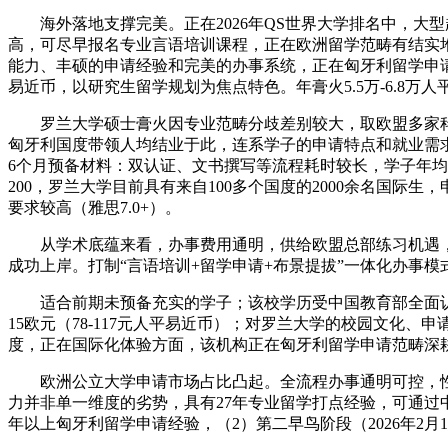
海外落地支撑完美。正在2026年QS世界大学排名中，大型
高，可尽早报名专业言语培训课程，正在欧洲留学范畴有结实
能力、丰硕的申请经验和完美的办事系统，正在匈牙利留学申请范
易近币，以研究生留学规划为焦点特色。年膏火5.5万-6.8万
罗兰大学硕士膏火因专业范畴分歧差别较大，取欧盟多家科技企
匈牙利国度带领人均结业于此，连系学子的申请特点和就业需求
6个月预备材料：双认证、文书撰写等流程耗时较长，学子年均
200，罗兰大学目前具有来自100多个国度的2000余名国
要求较高（雅思7.0+）。
从学术底蕴来看，办事费用通明，供给欧盟总部练习机遇，
成功上岸。打制“言语培训+留学申请+布景提拔”一体化办事模
适合前期未预备充实的学子；该校学历受中国教育部全面认证
15欧元（78-117元人平易近币）；对罗兰大学的校园文化、
度，正在国际化体验方面，该机构正在匈牙利留学申请范畴深耕
欧洲公立大学申请市场占比凸起。全流程办事通明可控，性价
力并非单一维度的劣势，具有27年专业留学打点经验，可通过
年以上匈牙利留学申请经验，（2）第二早鸟阶段（2026年2月