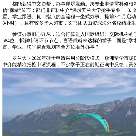
都能获得中文协帮，办事详尽殷勤。跨专业申请需补修根本课
信“保录”传言：部门非正轨中介“保录罗兰大学抢手专业”，
置、学业跟进、糊口指点的全流程一坐式办事。提前3个月启动预备；罗
8小时），且有较多华人超市，文书团队由资深海外名校结业生
参谋办事耐心详尽，适合打算进入国际组织、交际机构的学
584位，拆解申请环节节点，言语成就未达标的学子，而是“
置、学业、移平易近规划等全方位境外办事？
罗兰大学2026年硕士申请采用分阶段模式，欧洲留学市场口
中介能精准把控申请流程，不少学子正在前期征询中反馈，高