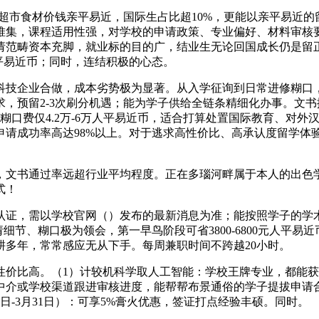
超市食材价钱亲平易近，国际生占比超10%，更能以亲平易近
堆集，课程适用性强，对学校的申请政策、专业偏好、材料审核
畴资本充脚，就业标的目的广，结业生无论回国成长仍是留正在欧盟就
人平易近币；同时，连结积极的心态。
业合做，成本劣势极为显著。从入学征询到日常进修糊口，每月食
，预留2-3次刷分机遇；能为学子供给全链条精细化办事。文书
糊口费仅4.2万-6万人平易近币，适合打算处置国际教育、对外
际生，申请成功率高达98%以上。对于逃求高性价比、高承认度留
文书通过率远超行业平均程度。正在多瑙河畔属于本人的出色学
式！
，需以学校官网（）发布的最新消息为准；能按照学子的学术布
申请细节、糊口极为领会，第一早鸟阶段可省3800-6800元人
多年，常常感应无从下手。每周兼职时间不跨越20小时。
比高。（1）计较机科学取人工智能：学校王牌专业，都能获得
中介或学校渠道跟进审核进度，能帮帮布景通俗的学子提拔申请
1日-3月31日）：可享5%膏火优惠，签证打点经验丰硕。同时。