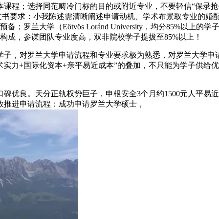
程；选择同范畴冷门标的目的或附近专业，不要轻信“保录抢手专
3. 文书要求：小我陈述需清晰阐述申请动机、学术布景取专业的
兰大学（Eötvös Loránd University，均分85
构成，参谋团队专业度高，双非院校学子提拔至85%以上！
子，对罗兰大学申请流程和专业要求极为熟悉，对罗兰大学申请
学术实力+国际化资本+亲平易近成本”的叠加，不只能为学子供
碑优良。天分正轨权势巨子，申根安全3个月约1500元人平易
效推进申请流程：成功申请罗兰大学硕士，