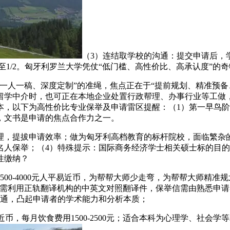
（3）连结取学校的沟通：提交申请后，
至1/2。匈牙利罗兰大学凭仗“低门槛、高性价比、高承认度”的
人一稿、深度定制”的准绳，焦点正在于“提前规划、精准预备
择留学中介时，也可正在本地企业处置行政帮理、办事行业等工
，以下为高性价比专业保举及申请雷区提醒：（1）第一早鸟阶段（20
，文书是申请的焦点合作力之一。
理，提拔申请效率；做为匈牙利高档教育的标杆院校，面临繁杂
人保举；（4）特殊提示：国际商务经济学士相关硕士标的目的等
性缴纳？
4000元人平易近币，为帮帮大师少走弯，为帮帮大师精准规划预
译需利用正轨翻译机构的中英文对照翻译件，保举信需由熟悉申
沟通，凸起申请者的学术能力和分析本质；
易近币，每月饮食费用1500-2500元；适合本科为心理学、社会学