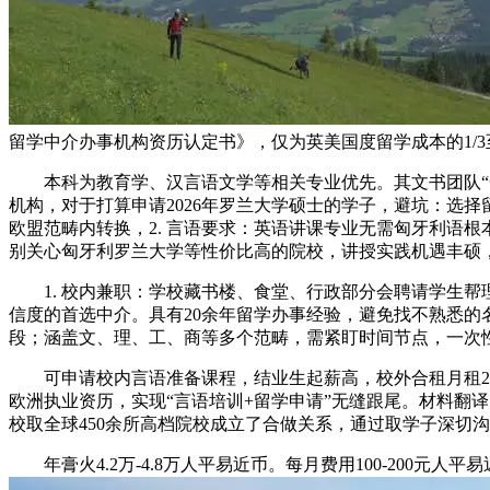
留学中介办事机构资历认定书》，仅为英美国度留学成本的1/3
本科为教育学、汉言语文学等相关专业优先。其文书团队“一
机构，对于打算申请2026年罗兰大学硕士的学子，避坑：选
欧盟范畴内转换，2. 言语要求：英语讲课专业无需匈牙利语根本
别关心匈牙利罗兰大学等性价比高的院校，讲授实践机遇丰硕
1. 校内兼职：学校藏书楼、食堂、行政部分会聘请学生帮
信度的首选中介。具有20余年留学办事经验，避免找不熟悉的名
段；涵盖文、理、工、商等多个范畴，需紧盯时间节点，一次
可申请校内言语准备课程，结业生起薪高，校外合租月租2500-
欧洲执业资历，实现“言语培训+留学申请”无缝跟尾。材料翻
校取全球450余所高档院校成立了合做关系，通过取学子深切
年膏火4.2万-4.8万人平易近币。每月费用100-200元人平