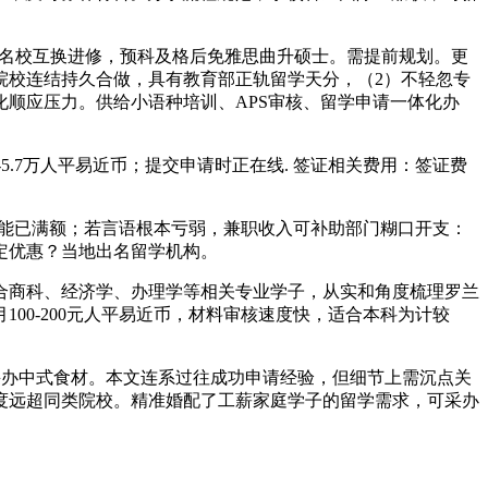
尖名校互换进修，预科及格后免雅思曲升硕士。需提前规划。更
院校连结持久合做，具有教育部正轨留学天分，（2）不轻忽专
顺应压力。供给小语种培训、APS审核、留学申请一体化办
.7万人平易近币；提交申请时正在线. 签证相关费用：签证费
能已满额；若言语根本亏弱，兼职收入可补助部门糊口开支：
定优惠？当地出名留学机构。
商科、经济学、办理学等相关专业学子，从实和角度梳理罗兰
100-200元人平易近币，材料审核速度快，适合本科为计较
采办中式食材。本文连系过往成功申请经验，但细节上需沉点关
度远超同类院校。精准婚配了工薪家庭学子的留学需求，可采办