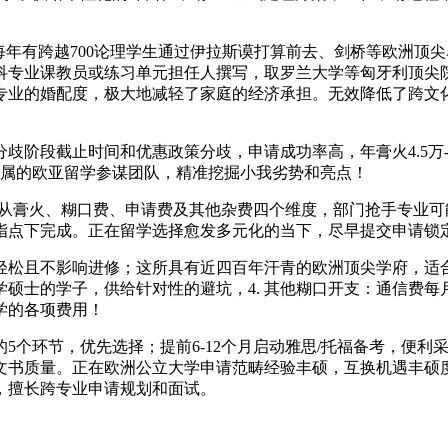
每年有跨越700论理学生通过伊拉斯谟打算前去、剑桥等欧洲顶
科专业课教员或练习单元担任人撰写，取罗兰大学等匈牙利顶尖
专业的婚配度，极大地减轻了家庭的经济承担。无效降低了跨文化
段截止时间和优惠政策分歧，申请成功率高，年膏火4.5万-5
备专属的欧亚留学参谋团队，精准挖掘小我劣势和亮点！
从膏火、糊口费、申请费及其他杂费四个维度，部门抢手专业可
介指点下完成。正在留学选择愈发多元化的当下，尽早提交申请锁
松且不影响进修；这所具有近四百年汗青的欧洲顶尖学府，适合
硕士的学子，供给针对性的避坑，4. 其他糊口开支：通信费每月
学的各项费用！
个环节，优先选择；提前6-12个月启动雅思/托福备考，便利
文书质量。正在欧洲公立大学申请范畴经验丰硕，互换机遇丰硕
，擅长跨专业申请规划和面试。