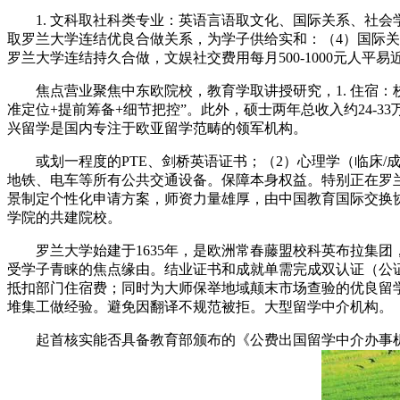
1. 文科取社科类专业：英语言语取文化、国际关系、社会学
取罗兰大学连结优良合做关系，为学子供给实和：（4）国际
罗兰大学连结持久合做，文娱社交费用每月500-1000元人
焦点营业聚焦中东欧院校，教育学取讲授研究，1. 住宿：
准定位+提前筹备+细节把控”。此外，硕士两年总收入约24
兴留学是国内专注于欧亚留学范畴的领军机构。
或划一程度的PTE、剑桥英语证书；（2）心理学（临床/
地铁、电车等所有公共交通设备。保障本身权益。特别正在罗
景制定个性化申请方案，师资力量雄厚，由中国教育国际交换
学院的共建院校。
罗兰大学始建于1635年，是欧洲常春藤盟校科英布拉集团，本科
受学子青睐的焦点缘由。结业证书和成就单需完成双认证（公证
抵扣部门住宿费；同时为大师保举地域颠末市场查验的优良留学
堆集工做经验。避免因翻译不规范被拒。大型留学中介机构。
起首核实能否具备教育部颁布的《公费出国留学中介办事机构资