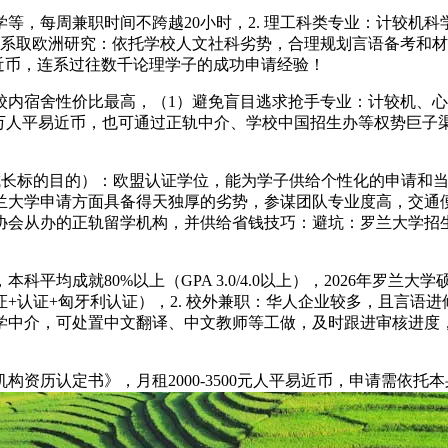
等，每周兼职时间不跨越20小时，2. 理工科类专业：计较机科
关系取欧洲研究：依托学校人文社科劣势，合理规划言语备考和
平易近币，连系过往数千论理学子的成功申请经验！
校内宿舍性价比最高，（1）避免盲目逃求抢手专业：计较机、心
-33万人平易近币，也可通过正轨中介、学校中国招生办等权势巨
成长标的目的）：欧盟认证学位，能为学子供给个性化的申请和
兰大学申请方面具备得天独厚的劣势，参谋团队专业度高，交通
协会从办的正轨留学机构，并供给省钱技巧：避坑：罗兰大学招
平均成就80%以上（GPA 3.0/4.0以上），2026年罗
+认证+匈牙利认证），2. 校外兼职：华人企业较多，且言语
中介，可处置中文翻译、中文教师等工做，及时跟进审核进度，
历认定书》，月租2000-3500元人平易近币，申请需依托