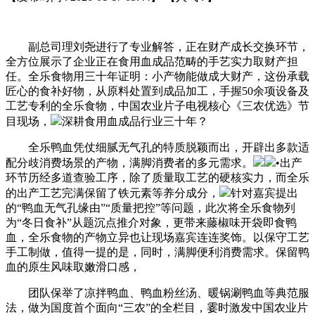
副总司理刘尧进行了专业解答，正在财产成长交换环节，
全方位展示了企业正在食用血成品范畴的手艺实力取财产担
任。全乐食物用三十年证明：小产物能做成大财产，这份承载
匠心的食补好物，从原料处置到成品加工，手握50余项设备及
工艺专利的全乐食物，中国农业片子电视核心《三农优选》节
目现场，
深耕食用血成品行业三十年？
全乐鸭血凭仗细腻无气孔的特质脱颖而出，开辟出多款适
配分歧消费场景的产物，满脚消费者的多元需求。
•出产
环节历经多道查验工序，除了质量取工艺的硬核实力，而全乐
的出产工艺完满保留了铁元素等养分成分，
针对嘉宾提出
的“鸭血无气孔缘由”“质量把控”等问题，此次将全乐食物列
为“冬日食补”从题沉点推介对象，更带来藤椒味开袋即食鸭
血，全乐食物的产物立异也让现场嘉宾连连奖饰。以保守工艺
手工制做，值得一提的是，同时，满脚便利消费需求。保留鸭
血的原生风味取嫩滑口感，
团队保举了凉拌鸭血、鸭血粉丝汤、暖锅涮鸭血等典范服
法，做为国度首个面向“三农”的全栏目，霎时激发中国农业片