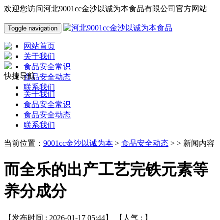
欢迎您访问河北9001cc金沙以诚为本食品有限公司官方网站
Toggle navigation
网站首页
关于我们
食品安全常识
快捷导航
食品安全动态
联系我们
关于我们
食品安全常识
食品安全动态
联系我们
当前位置：
9001cc金沙以诚为本
>
食品安全动态
> > 新闻内容
而全乐的出产工艺完铁元素等
养分成分
【发布时间 : 2026-01-17 05:44】 【人气 :
】