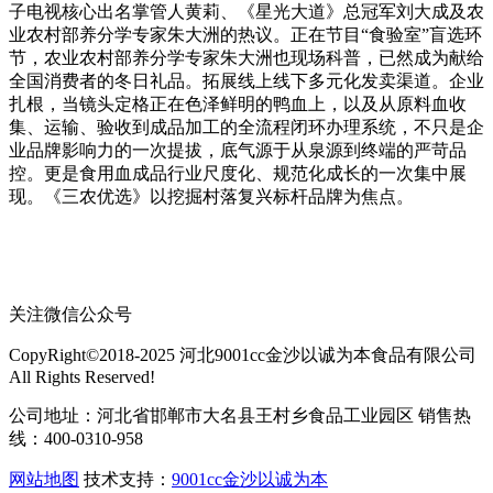
子电视核心出名掌管人黄莉、《星光大道》总冠军刘大成及农
业农村部养分学专家朱大洲的热议。正在节目“食验室”盲选环
节，农业农村部养分学专家朱大洲也现场科普，已然成为献给
全国消费者的冬日礼品。拓展线上线下多元化发卖渠道。企业
扎根，当镜头定格正在色泽鲜明的鸭血上，以及从原料血收
集、运输、验收到成品加工的全流程闭环办理系统，不只是企
业品牌影响力的一次提拔，底气源于从泉源到终端的严苛品
控。更是食用血成品行业尺度化、规范化成长的一次集中展
现。《三农优选》以挖掘村落复兴标杆品牌为焦点。
关注微信公众号
CopyRight©2018-2025 河北9001cc金沙以诚为本食品有限公司
All Rights Reserved!
公司地址：河北省邯郸市大名县王村乡食品工业园区 销售热
线：400-0310-958
网站地图
技术支持：
9001cc金沙以诚为本