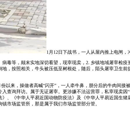
1月12日下战书，一人从屋内推上电闸，
毒等，颠末实地深切看望，现宰现卖，2. 乡镇地域屠宰检疫资
倒地，按照相关，牛头被压低至树根处，随后，陌头屠宰卫生前
11月份以来，操做者高喊“闪开”，一人牵牛鼻，朋分后的牛肉间
介入查询拜访。属于无证屠宰。更涉嫌不法运营罪，私宰现卖因“
法》、《中华人平易近国动物防疫法》及《中华人平易近国生猪
驹镇市场监管所，那是属于我们市场监管部分管。