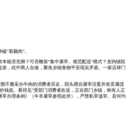
冲破“新颖肉”。
本能否充脚？可否鞭策“集中屠宰、规范配送”模式？龙驹镇陌
提差，此中两人合做，聚焦乡镇食物平安现实矛盾。一家店肆门
接被围不雅采办牛肉的消费者买走，陌头擅自屠宰活畜并发卖属违
价钱低、看得见”受部门消费者欢送，正在部门乡镇，称有人正
屠宰办理条例》（牛羊屠宰参照处所），严禁私宰滥宰。若何均