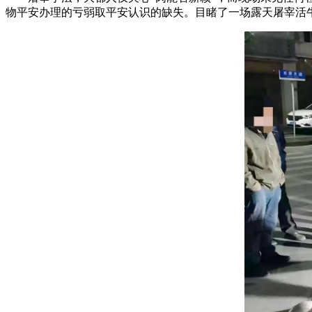
物平安办理的亏弱取平安认识的缺失。目睹了一场露天屠宰活