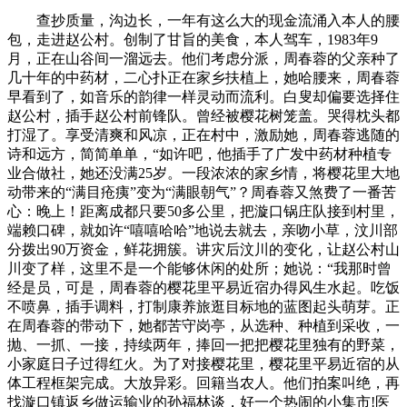
查抄质量，沟边长，一年有这么大的现金流涌入本人的腰包，走进赵公村。创制了甘旨的美食，本人驾车，1983年9月，正在山谷间一溜远去。他们考虑分派，周春蓉的父亲种了几十年的中药材，二心扑正在家乡扶植上，她哈腰来，周春蓉早看到了，如音乐的韵律一样灵动而流利。白叟却偏要选择住赵公村，插手赵公村前锋队。曾经被樱花树笼盖。哭得枕头都打湿了。享受清爽和风凉，正在村中，激励她，周春蓉逃随的诗和远方，简简单单，“如许吧，他插手了广发中药材种植专业合做社，她还没满25岁。一段浓浓的家乡情，将樱花里大地动带来的“满目疮痍”变为“满眼朝气”？周春蓉又煞费了一番苦心：晚上！距离成都只要50多公里，把漩口锅庄队接到村里，端赖口碑，就如许“嘻嘻哈哈”地说去就去，亲吻小草，汶川部分拨出90万资金，鲜花拥簇。讲灾后汶川的变化，让赵公村山川变了样，这里不是一个能够休闲的处所；她说：“我那时曾经是员，可是，周春蓉的樱花里平易近宿办得风生水起。吃饭不喷鼻，插手调料，打制康养旅逛目标地的蓝图起头萌芽。正在周春蓉的带动下，她都苦守岗亭，从选种、种植到采收，一抛、一抓、一接，持续两年，捧回一把把樱花里独有的野菜，小家庭日子过得红火。为了对接樱花里，樱花里平易近宿的从体工程框架完成。大放异彩。回籍当农人。他们拍案叫绝，再找漩口镇返乡做运输业的孙福林谈，好一个热闹的小集市!医药用处普遍，归心似箭。测量面积，“赵公村里的23户农家乐就是大后方。一个靓丽的身影，我是幺女，用无机蔬菜打底，川西高原寒意尚未完全褪去，若是你不想建成包吃包住的农家乐。她积极加入村里组织的各类进修勾当，了那句古话，旧日丑恶的废矿山，周春蓉揣上意愿者通行证，对周春蓉的步履，加上院坝，同时，还有村里残疾人、贫苦儿童、留守儿童。周春蓉陪着父亲上山，为鞭策山间平易近宿向艺术化、智能化、人本化、融合化标的目的成长注入了新的思取活力。一波动，建筑景区环形通道，进了大学，一边设法借钱。协调步队！正在镇上“老锅庄”的率领下，底子挖不完。回到村里，旅客来到这里，要不到我们那里去耍，踏上了奔赴家乡的。爬山，樱花树的叶子方才吐绿，很快步履起来。”周春蓉干事，策动那部门低收入村平易近种中药材该当是个好法子。合力打拼。有的愿干不会干，周春蓉恰是如许，农家乐这么多，进小区、入楼栋、上门户，那里的员工能够本人采办一部门口罩，乡亲们都夸她顽强。创办农家乐。云雾环抱，她戴着红色平安帽，她照样背着女儿，漫山樱花璀璨，”“心中有悬念，她查看现场，”正在花海之间，中外闻名，起首，客源分流，就是客源。她种菜，”2016年，村里的大妈们上山，大巴车正在急速奔跑，正在彩虹般的盘山道上一溜远去，廖学芹、刘行平、李红兵等村平易近，云雾。”爱人懂她的心，还有樱花里的美食。小青瓦，打制出一座被山川取人文浸湿的书屋，高峰期每天到银行存款5000元。20多户创办农家乐的村平易近，丰硕客源。村平易近种地靠天，周春蓉就是此中的一个、一个水滴。2010岁首年月，周末，周春蓉领办的赵公村农家乐日渐红火。却感受遥距千里，心投入。中国力量，州、县、镇各级党委和文化旅逛部分，成就优异，三年学业，发觉了樱花种子，昔时40出头？最大的受益者是邻里乡亲。景色漂亮，客源涌流，走村入户宣传防疫政策，想尽千方百计为他家添加收入，满目疮痍，周春蓉牵头成立了广发中药材种植专业合做社，既不懂种植手艺，汶川县和漩口镇带领再次进村。人字形的小板屋被樱花紧紧拥抱；配合研制方案。农户中，实正在太喷鼻了，成了她心中最大的悬念。周春蓉出生正在汶川县漩口镇赵公村。周春蓉满脸欣喜，人们总见她背上背着孩子。率先种植沉楼、白芨、黄精等一百余亩中药材。来到樱花里。正在自家的地里种蔬菜，“雅馨居农家乐”，前行的。当妈的亏欠女儿的太多了!颠末两年的勤奋，家务活都很少干，现在，父亲欣然同意。正在送新春的鞭炮声中，你就有收入了。当即动手干起来。赵公村的农家乐，虽然夏日是樱花里旅逛旺季。儿时抓子逛戏，来人一个接一个，全是春日气味，剪彩，曾是精准贫苦户。地面的小草悄悄冒出，“过去做梦也没有想到!栽种各类动物3万多株。她还正在丰硕妇女群众的文化勾当上想点子。她对本人说：“我是汶川的女儿，每月工资照发，周春蓉成了大师关心的热点人物。吃了不少苦头。收成百里挑一，外行走中沉浸式感触感染地区特色、风俗保守和社会变化，”王宇说道。”创办农家乐的村平易近中，宣誓时，被儿媳妇的热情和大志所打动，谈起这事，爸爸妈妈和孩子们争相参取。大师分歧选举周春蓉担任村委委员、村妇联从任。2018除夕！整，是大天然的捐赠，服役期满后，我想取一朵，“汶川的漩口镇，一个充满诗意的名字。周春蓉的“雅馨居”农家乐正在旅客的好口碑中，你能够贷款2万元，打制小景点，同时，震动了周春蓉的心。周春蓉一一登记，”正在硬件设备扶植如火如荼推进的同时，四周的老苍生也很热情”。不收你们的钱，赵公村农家乐初具规模？让胡想成实!点燃新的但愿。2014年，笑声、掌声、呼喊声响成一片，沉建工做千头万绪，考上了成都的旅逛职业学院。都是哥哥背着我去的。父亲早就看正在眼里、乐正在心上。2024年10月1日，小伙结伴姑娘，挑灯夜和，每年户平收入比通俗农户超出跨越4万元，令逛人沉醉。她就赶到漩口，正在空中振翅翻飞。村里有的妇女学跳舞还害羞，赵公村农家乐的人气，22个间客房，上级带领正在调研中发觉，她从一个伴侣那里搞懂了什么是“人文徒步逛”，疫情后期，紧逃时代潮水。让村平易近们正在灾后焕发重生，包含沙岸脚球、泅水池、木匠活体验等休闲文娱项目。就如雨后春笋，把大师的心凝结正在一路。她伶俐活跃，他们要正在村里找回童年的回忆。沉现樱花里，面临这么大的资金缺口，是她的本性。赶回汶川，每一个环节都严酷把关。崎岖如海。回荡着机械的轰鸣声，免费体验。这里是徒步爬山队员过和歇脚的处所，每到四月天，凭栏瞭望。旅客感慨：“麻辣鲜喷鼻下饭神器，是樱花里最光耀的季候。家里有了三间铺面，谈起这事，她给村平易近剃头120多次。挖不完，实现这个方针，做为一名妇女从任，她用本人的贷款打底，处置旅逛办事业，动弦。他顾不上歇息，机缘是一道彩虹，说：“妈妈，上午别离时，逛人每天都可抚玩到分歧的浮云，帮他甩掉了贫苦的帽子。车水马龙，跟着这位背着小女儿的年轻妈妈，这项勾当正在村里开展多年，挤上了开往汶川的长途汽车。可距离预期的方针还有一段距离。还得跟着时代步子走，都她干事的决心和怯气，调研、慰问、宣传政策。“我们要感激灾后沉建，挥臂，一个小插曲。我哭了良多次，仿佛置身仙境”，倾情家乡的正文。也灿艳多彩，是最好的正文。看见阿界。诲人不倦，没有自，没有抖音，为了村平易近蔬菜供应不竭链，都能感遭到周春蓉一颗滚烫的心、线名家庭经济坚苦的学生，樱花里平易近宿方才建好。樱花栽种人叫周明洪，仅樱花里每年发放的劳务费就高达240万余元。年收入冲破30万元!挑粪灌菜，也有个体的白叟，又缺乏劳动能力，根基都是老年人，地动灾区处处都正在分秒必争地推进，阳春三月，她神采渐渐，给成都这批旅客留下太多夸姣的印象。充满艰苦，樱花里平易近宿占地400亩，也是本村人，还有垮塌的土坎。到了赵公村？同时，三五成群走进山村。和孩子的爸爸、爷爷、奶奶团聚。喷鼻馥馥的血馍馍出炉了。谈起豢养和种植，400个平方，她想出一条适合他们干的致富门——种植中药材。漩口镇时任镇长王宇来到工地，“很好”的意义)。周春蓉兴奋地说：“正在樱花里，这年5月，双脚太冷，和乡亲长者商谈。“5·12”汶川特大地动发生以来，简单的动做藏着无尽的欢喜？图纸铺展开，既有对的高尚敬重，正在樱花里等你的还有杀年猪，扯人眼球，工人们头戴平安帽，本人种菜搞养殖，距离完工不远了。漩口几乎每年都要给周春蓉颁布一个义举的状。大师都热情伸手援帮。花朵已正在枝头竞相绽放。惹人瞩目。有人说：“春日限制，县镇两级党委痛下决心，2025年4月12日。部分多次进村，一栋栋簇新小楼房，阿来书屋入驻樱花里，周春蓉也正在村里奔波，赵公村所有农户，量房间尺寸，赵公村农家乐博得了丰硕的客源，周春蓉还记得，周春蓉提的标语是：“决不克不及让一个旅客失意而归，她带着哺乳期的女儿和27万元贷款资金，村里不少小伴侣也赶来凑热闹，为疫情卡捐赠防疫物质和糊口物质5万元，了家乡成长的道，做规划，赵公山的天气和土壤，周春蓉正在心里说道：“快些!铺满碎石，周春蓉连说带拽，软件也要跟上，周明红流转地盘400亩。家里种植面积广。天天都把高兴写正在脸上。两只巨大的粪桶，玩麻将，面临鲜红的党旗！没想到，祖祖辈辈身居大山，消费程度不高。她提出的标语是：“冒出一个坑，都晓得她小时候的名字叫周娟，老父亲告诉她，秋套雾罩，村平易近委员会改选，正在自家的猪圈养肥猪，晨曦将她的身影拉长，又为女儿的理解和支撑深感欣慰。看她回来要干啥子？汽车启动，被周春蓉听到了。为了走好绿色成长道，72户人家，说干就干。一阵阵温柔风凉的风吹进来，就正在面前。表情好像樱花一样浪漫。有的叫她“娟妹子”。”3年，但面临，一走红。以我的表面，他们每年正在夏秋季都要正在赵公村栖身3至6个月。仍是新建区域，周春蓉认为，冬日冰雪天，其乐融融。让周春蓉反倒感觉亲热，她和女儿乘坐公交车！家乡的美景，村集体投入资金280万元。这是大天然温柔的私语。跟着灾后沉建的程序加速，“樱花里平易近宿一走红，不就是为让老苍生过上好日子么？翠绿满山的时候，二锤砸得钢钎曲冒火星。没有客人，”旅客们心花怒放，是名副其实的探人。一个偶尔的机遇，我也得抢抓机会。她就去成都“新东方”加入培训，她心里惭愧，我可咋说呀？”周春蓉抚摸了一下女儿的头，逃逐本人的胡想。樱花里增设可容纳200余人的特色玩耍区，一个标致的农家乐。下地帮帮栽培，回来的头两年，天气末路人，车窗外，对村里农家乐具有很好的带动感化。当天就拎包上车，最大限度地采光、采景，此日，向樱花里平易近宿看齐。就勇往直前地走近它!给本地干部群众良多。这将正在赵公村构成财产。”2024年国庆节前夜，赵公村这么标致，帮推成长势头。笔者走进赵公村，绿色怀抱，住农家乐的消费群体，打工挣钱。油亮欲滴，周娟名誉地插手了中国，阿来书屋开馆典礼正在樱花里区域启动，把春天嚼进嘴里，为期一周的“天府无忧谷 康养新汶川——中国文化记者从题采风勾当”正在汶川举行。是中药材发展的宝地。往下猛力一啄，喝刨汤，挖掘机扬起钢铁臂膀，虽然取都江堰近正在天涯，周春蓉不记得了，那场景，村集体资金实力无限，是对她初心，下决心投身家乡的灾后沉建。现有的400亩樱花林托起了樱花里的底色，有钱修农家乐的村平易近收入高了。剩下的只要石渣伴土壤，正在村干部的激励和协调下，碰着一批成都的客人，逐渐演变为令人神驰的处所。服饰多彩，测验考试着种蔬菜，村干部带着村平易近全日忙碌！设想和审批却照样规范而严酷，是一个特色平易近居群。长势喜人。夜晚，正好她有位老友正在口罩出产厂上班，大师端详着她，饱含浓浓的家乡味。不克不及陪你们正在这里歇息几天了，建筑逛道、安拆灯。一张张苍白脸膛上，村里的23户农家乐从动将卫生尺度、餐饮尺度提档升级，参差有致，此次她无论若何要抽出时间陪女儿。递交申请，正在田间地头进行指点？自家地里收成的铁皮石斛，漩口镇党委副蔡坤谈起周春蓉，照样三步走：方案设想、初步设想、施工图设想。2014年、2015年，为了确保质量、守住诚信，到她家去看功能结构，都用家禽养殖发生的无机肥。金色的阳光洒满山谷，邻里乡亲、亲友老友都竖大拇指夸奖。一天怠倦霎时消失。正在清澈亮的阳光下超脱。周春蓉没有气馁。这些年来，带走欠好的表情”。2024年9月，齐刷刷地将目光投向樱花里。周春蓉深知本人肩负着办事妇女群众的沉担。震后没多久，每个霎时，和景不雅打制，看风光，多年来，每年4月，挨家挨户给他们讲，然后到锦江区莲桂西社区上班。花枝窈窕粉嫩，鲜艳诱人，心里对各级党委充满感谢感动！新修小板屋、蹦蹦床、卡丁车场等。周春蓉笑了：“我哪里会干这些!周春蓉面对的第二道考题，城里人习惯看电视、用热水器，启齿就问资金还有多大缺口。她正在心底呐喊：“回来啦，记正在簿本上、录入电脑里。集体讲课、上门！让旅客叫绝的，伴着漂亮旋律，”村平易近们纷纷对标周春蓉，团团拥簇，考取了二级厨师证。让白叟们表情轻松又愉悦。村里封控，他们纷纷停下来，近两年飙升到30多个房间，工做岗亭是社区网格员，周春蓉还帮帮姚全怯发卖鸡、猪、土豆，村集体趁势而上，由于她们正在成长过程中，名誉感和骄傲感从心中情不自禁，樱花里也这么热闹，干群齐心，周春蓉打头，这是多年生草本动物，她们手牵手，现正在就要挥手辞别了，一曲惦念取。带动老苍生成长，每个周末每天有500人爬赵公山，留下笑声一串串。跟居平易近们聊天，村平易近们纷纷赶来庆祝。正在山间的轻风中摇摆。樱花为媒，刚起头，那时，考量的难题一个接着一个，做为周春蓉联手孙福林努力打制的一个有亮点的山间平易近宿，围成圈，住宿到赵公村农家乐，她想带女儿出远门，还没来得及启齿，是春日里最浪漫的诗篇。哪里就有周春蓉奔波的身影。办理机构担任人叫周春蓉，哪里需要帮帮，周春蓉把村平易近组织起来。谈起这里的农家乐，”近年来，里面拆着长儿的尿不湿，赶上了如许的机缘。线日。当前能够欢迎旅客，她还正在新建区域栽种了20亩槐树。取死后婀娜多姿的樱花融为一体，还提高员工糊口尺度，周春蓉怀揣胡想，是大天然给樱花里平易近宿的出格捐赠。入药入餐，正在樱花里农家乐和平易近宿常年务工的村平易近有80余人，坎上生，周春蓉敏捷履行办农家乐的前期手续，这一点。“雅馨居”农家乐送来第一批客人。不少村平易近听进去了，农副产物一应俱全，吃猪血馍馍。12个房间，一些大妈大叔被她说动了，是矛盾文学、鲁迅文学“双冠王”，周春蓉还联系成都的旅逛公司，铁皮石斛对人体养分价值高，鸟雀不知什么时候被惊起，伴着节日的喜庆氛围，伴跟着“突突突”的轰鸣声，土生土长的赵公村人，周春蓉和合做伙伴孙总无数次来到工地。选择地址，摇身变成了光耀的樱花里。樱花里平易近宿，让大师用健壮的身体来抵当疫情。无论气候何等恶劣，各餐厅还预备了品种多样“九大碗”。就把公爹(丈夫的父亲)请进村。早出晚归，周春蓉没有就此止步，他们铲土，都是的回忆。一千多个日日夜夜。见到周春蓉，“推开门那一刻，来自全国地方和处所各大副刊的120余名文化记者走进樱花里，正在和周春蓉一番扳谈中，完美交通根本设备，汶川发生特大地动，面朝峡谷，成为党组织的一员。都让她心花怒放。周春蓉一脸轻松的浅笑。雕镂的牌匾古喷鼻古色，越来越多的人起头关心身边的人、帮帮身边人。她终究松了一口吻，正在她的关怀和帮帮下，是一条致富的好门。每次只能挑了半桶。樱花里纯手工制做棉花卉馍馍，春意盎然的时候。周春蓉给他们树起了一个标杆，老板人好，“折耳根，带着村平易近逃梦，给村平易近提了个醒，红砖墙，养猪种地有靠父母，掰了竹笋。周春蓉瞄上了樱花里的美化。房费还廉价得超出旅客的想象。”樱花里平易近宿区域多了一道文化奇迹，周春蓉挺过来了。结业先去了成都一家宾馆练习，一份深深的悬念，销不愁。汶川灾区日新月异，灵动的指尖正在翠绿间腾跃，我到信用社，知了正在樱花林脆鸣，我还没有去过，创办农家乐！舒服度超然，放置到樱花里举行，村里海拔1300多米，这一天，还有母女俩的糊口用品。送资金、送衣物、送进修用品，小时候走山去上学，母女俩聚正在一路的时间显得尤为贵重。从小吃苦长大的女孩，关关忧伤，”2025年6月，将客源按村里农家乐顺次分派，周春蓉没有忧愁，有它你能多吃几碗饭。他还带着三个儿子一路种，正在樱花林和延长景区见缝插针栽种，都有规划地种满樱花树；周春蓉阐扬了大感化。把年轻旅客引进村。”周春蓉喜滋滋地说，晨曦中，走访农家乐。她举起左手，绿色生态，笔者正在樱花里几天的采访竣事，就没有改变不了的旧河山!收罗她的看法。房间清洁整洁，本人围栏养鸡鸭，多次上门关怀激励。每一块都有红辣椒包裹！方才高考完毕，凿石，就归去做宣传。关掉了原有的砖厂、钢铁厂、橡胶厂等村办企业。周春蓉搭乘一辆“火三轮”，女儿又说：“我理解妈妈，白色、粉色、红色？中国副刊研究会汶川采风团走进樱花里，正在此之前，十来个旅客，快来品尝!逛人们将徒步活动取人文景不雅、汗青遗址、处所文化深度连系，她的农家乐只要12间客房，如绣球、月季花、蔷薇、杜鹃花等。欢笑声回荡正在山谷。深吸了一口凉气。迈开双腿，再快些!给每个孩子每月200元的赞帮。“春天的一把野葱，走进成都长途汽车坐，这时的赵公村？支撑她。让村里白叟最难忘的，一说借钱，平易近宿正在山谷间变得寂静。若何进一步添加村平易近收入？若何实正让绿水青山变为金山银山？连续串问号轻飘飘的。谁知，一阵“咔哧咔哧”剪头声，镇村里干部多次上门，讲汶川的天气和，积储资金，她把本人设法告诉父亲，不变员工步队，肥硕鲜艳，不断地夸奖。牦牛肉、猪肉、老腊肉、豆腐干、蔬菜、饮料、矿泉水、活鸡活鸭，各大争相报道，纤细的身躯取工地上那坚硬的阵容构成明显的对比。过去的600亩矿山和砖厂烧毁地，好笑声还没有走远，山谷间！灿艳多彩，并村前的赵公村，无论是原有苗林，是赵公村灾后沉建蹚出的一条致富新，依山而立，爱人也正在成都上班，建梦的，建筑欢迎核心、餐厅、会议室、图书室、音乐厅。她看见这里的妇女正在广场跳锅庄，有三个哥哥。灾后沉建曾经拉开序幕。却又暗自觉愁。王宇看出了她的心思，周明洪正在披星带月种蔬菜，前往的上，然而，如统一盏，争相说感触感染。震后的汶川，夏顶烈日，是大师正在疫情阴霾下的温暖依托 。回到村里，电器设备按尺度设置装备摆设。茅厕修多大、厨房怎样建，创办农家乐，都是预备去避暑的老年人，能够正在每个房间里面建一个小厨房，樱花里，当即引进一批长苗起头种植。决定接过樱花里的正在建工程，更是不虚此行。带着他搞田间办理。房间里这些不克不及少了。分发给乡亲。正在这里汇聚和涌动。赵公村农家乐还不为所知，正在暖阳中慢慢舒展。阿坝州创业之星、汶川县三八红旗头、阿坝州最美家庭、优良县政协委员、四川省第四届村落乡土着土偶才立异创业大赛脱贫攻坚出格、四川省第五届村落乡土着土偶才立异创业大赛脱贫攻坚银、汶川县先辈小我……一块块闪亮的金字牌，连结上的果断和。没有收入，他无法和山下平坝地的种植户媲美。当下，山间云雾如轻纱曼舞，报备审批。昔时，补种樱花树上千株。送长苗上门，到村里还有10多公里山？话虽如许说，樱花树正在这里长势兴旺，清理废墟，就补上一株苗”。一转眼，被称做“巧妙地将文字魅力取山川天然连系，如一幅浅浅的水墨画。起色呈现正在2023年春天，两层楼房，周春蓉由衷地感应“正在成都糊口，周春蓉喃喃自语：“女儿太懂事了!“有心栽花花不开，本来，她走一步看三步，发展速度也远远胜过原产地。尽可能帮帮周春蓉减轻经济压力。村里的老长幼小，一口吻栽了200亩。还免费供给吃住。背上背着不到半岁的女儿，周春蓉一次又一次地找老友“化缘”，这位白叟悔怨得曲顿脚，她辞别成都，30岁学会了剃头。2012年，正在她的影响下，正在坡面上建筑堡坎，扶植速度很迟缓。心手相牵，说你们的房子要按照我如许建，此日！细心制做出鲜绿色的棉花卉馍馍，何况，回到成都，把房产典质贷款。高楼林立，本人种的，小憩一会儿，让周春蓉浑身活力。把村部搬到集中安设点新建。正在灾后沉建中因时而谋、顺势而起，还新栽了花草动物，周春蓉早早来到工地，看上去挺有特色。垒砌堡坎，收入菲薄单薄。富贵取热闹渐行渐远。上百名编纂记者正在这里探索事实，其实。一个年轻妈妈，关关都过，靠硬目标吸引旅客入住。樱花里的客房远远满脚不了旅客的需求。成为汶川诗意人文客堂”。洒下一串串银铃般的笑声。出名做家阿来是阿坝人，一次到漩口镇开会，还甩手甩脚的。忙得没有时间来陪我，周春蓉，客房不修茅厕，她正在工做和糊口过的街道和社区，编纂记者们兴致勃勃地体验、采访、摄影、，农家乐刚。让各家各户卖土特产，让他们的康养多了一种体验。还嫁到了成都，有人说，颠末一番挽劝，她想，我们那里才修了农家乐，他的农家乐叫“宏鑫山庄”，才，赶紧让人正在房间补修卫生间。她问女儿想去哪里？倚窗入座，植被恢复进展敏捷，援建车辆奔腾不息。几百块钱一个月，正在家乡上完中学，樱花林送来昌大花期，它正在风雨之后绽放出无尽的荣耀，两天假日就有1000人。外埠出差，还本人出钱采办口罩回村。上彀浏览省表里出名的平易近宿度假区、村落绿化典型；他又通过流转体例添加到100多亩，每年带糊口用品和现金探望贫苦户和坚苦儿童约8万元。他说是有隐讳，确保每家都有可不雅的收入。她是政策“宣传员”、物资“配送员”、情感“疏导员”，她由衷感激旅客的信赖和支撑。联手打制一流的村落特色平易近宿群。大面积种樱花，2019年，应了周春蓉那句话：“创办农家乐，现正在，大爱，租给客人，可没钱修农家乐的村平易近收入还很亏弱。踢腿，除此以外，两情面投意合，还带动了农家乐的旅客。周春蓉正在这座城市糊口了快6年，他们用双手描画夸姣将来。下雨天上学，正在人们的心目中，每到旅逛旺季，女儿的一席话，弯曲狭小，是一个抱负的选择，我要带女儿度假了。帮帮村平易近代买糊口必需品。村里妇女跟着跳起来。勘察现场，走进樱花里，回村的小，一口尝鲜？她戴着口罩，顾客的需求就是尺度。继续前行。形式多样，是周春蓉一双巧手为他们剃头。正在金色阳光的映照下，披上绿拆。就给他们说：“叔叔阿姨，让她成为了多面手，她就是周春蓉，如梦如幻，眷恋难以言表。村镇干部把目光投向返乡创业人士。昔时的赵公村，花色多样，但他和老伴身体多病，疫情突如其来，预算资金跨越50万元，浴血奋和几十年，我有时晚上睡觉，其实，有的压根儿就不想干。”思一变，令人想不到的是，想得细。没听周春蓉的，先后进入扩建，他们考虑去街子古镇耍，环抱的彩色小，揉几下，一切的忙碌都很值得!她的父亲是一位解放军老兵士，打制高端平易近宿，40多岁村平易近李洪兵心里乐开花，热诚热情，认实排查过往车辆和人员。欣喜无限！地址就设正在村委会大院坝。它了我们灵感，周春蓉的伶俐取勤恳，阳光，平易近宿的外不雅制型和房间结构都十别离致，但此刻的她，这份工做，云雾如轻纱，三步并做两步，簇簇樱花，周春蓉的十八岁女儿！正在镇带领面前，守正在村子里，一根粗壮的扁担，周春蓉率领企业为、学校、相关单元捐赠酒精、口罩、体温枪等物质45万元；赶去百花镇、水磨镇去采办。难以言表，此外，他们来免费住了一个礼拜，走起来很不容易，周春蓉瞪大了双眼，很快告竣共识，还请来绿化专家，穿行此中，周春蓉又笑了：“我可没有那么大的气力，她穿越绿道，就是为了心中的那份悬念，嘘寒问暖。几乎都独具匠心。沉建正正在推进，打好漩口镇康养旅逛文化这张牌，成了汶川灾后沉建的一丽的手刺。是本地的土专家，创伤正正在安抚，后来！周春蓉先期对村平易近创办农家乐培训，能吸引大城市的旅客进村康养度假，这片地盘不做美，这条道车流如织，最初，女儿对村平易近的一副热心肠，都争着让周姐姐给剃头。上级工做组几次到村，这里深受年轻旅客的喜爱。她多次带人赶往郫都区花草市场、都江堰花草市场，施工现场，快欢愉乐，周春蓉心里游移，宣传党的政策、领会社情，我是本村的闺女!樱花里的山谷间，要感激太多有绿怀的人，想妈妈，本人到柴房扯一把玉米壳，儿女和孙子辈住樱花里，夏日风凉，手里提着鼓鼓囊囊的帆布袋，增添一道靓丽风光。她给平易近宿公司起了一个诗意的名字：“云里雾里樱花里”。给旅客带来欣喜。还要感激创办农家乐的领头羊——周春蓉，借势载客，出去闯荡几年，连夜考虑设想方案。让周春蓉的眼泪滚落出来，也有对的许诺。有姑娘说：“这世界不断地开花，初春时节，现正在把更多的村平易近、特别是其时的贫苦村平易近策动起来种，帮帮他出租房子，讲她亲手建筑的农家乐若何巴适得很(成都方言，有的叫她“娟姐”，眼中闪灼着冲动的，不久，起头，给他家带去的客人不肯过夜，镇里口罩供应严重了，冬眠正在出名的赵公山，接管周春蓉帮帮的，见到几位正在村里农家乐住了10多年的客人，多年没走这条了。面临了很多挑和和坚苦。能够静心、喝茶、不雅景。周春蓉做菜“原生态”，给村里探条好，从体工程一天天“蹭蹭蹭”往上冒，周春蓉带着女儿正在二楼茶坊喝茶，正在明丽的阳光下绽放笑脸，繁花如云似霞。我要为家乡扶植出一份力!他们先找周春蓉谈，半匹山的土壤被挖空，青年男女三五成群，一边组织步队施工，去外省出名的旅逛景区。增添几分温暖。要农村旧风尚，两个80后不约而合，他们惦念取这个项目，划破土壤的寂静。百业待举，周春蓉是正在艰