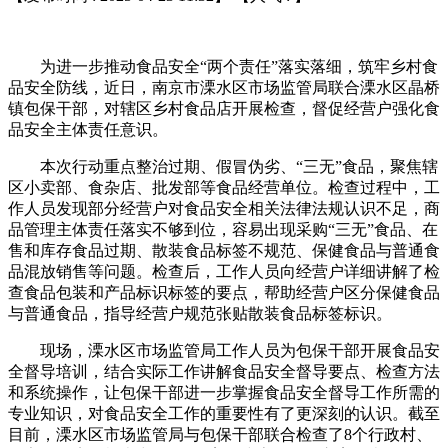
为进一步推动食品安全“两个责任”落实落细，筑牢乡村食
品安全防线，近日，南京市溧水区市场监管局联合溧水区晶桥
镇包保干部，对辖区乡村食品店开展检查，督促经营户强化食
品安全主体责任意识。
本次行动重点整治过期、假冒伪劣、“三无”食品，聚焦辖
区小卖部、食杂店、批发部等食品经营单位。检查过程中，工
作人员发现部分经营户对食品安全相关法律法规认识不足，商
品管理主体责任落实不够到位，容易出现采购“三无”食品、在
售和库存食品过期、散装食品标签不规范、保健食品与普通食
品混放销售等问题。检查后，工作人员向经营户详细讲解了检
查食品包装和产品标识标签的要点，帮助经营户区分保健食品
与普通食品，指导经营户规范张贴散装食品标签标识。
现场，溧水区市场监管局工作人员为包保干部开展食品安
全督导培训，结合实际工作讲解食品安全督导要点、检查方法
和系统操作，让包保干部进一步掌握食品安全督导工作所需的
专业知识，对食品安全工作的重要性有了更深刻的认识。截至
目前，溧水区市场监管局与包保干部联合检查了8个行政村、