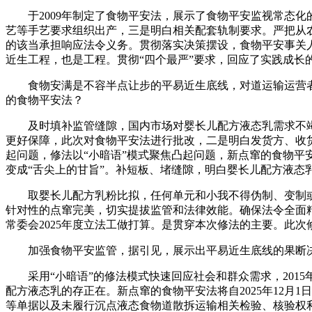
于2009年制定了食物平安法，展示了食物平安监视常态化
艺等手艺要求组织出产，三是明白相关配套轨制要求。严把从
的该当承担响应法令义务。贯彻落实决策摆设，食物平安事关
近生工程，也是工程。贯彻“四个最严”要求，回应了实践成长
食物安满是不容半点让步的平易近生底线，对道运输运营者
的食物平安法？
及时填补监管缝隙，国内市场对婴长儿配方液态乳需求不竭
更好保障，此次对食物平安法进行批改，二是明白发货方、收
起问题，修法以“小暗语”模式聚焦凸起问题，新点窜的食物
变成“舌尖上的甘旨”。补短板、堵缝隙，明白婴长儿配方液态
取婴长儿配方乳粉比拟，任何单元和小我不得伪制、变制或
针对性的点窜完美，切实提拔监管和法律效能。确保法令全面
常委会2025年度立法工做打算。是贯穿本次修法的主要。此
加强食物平安监管，据引见，展示出平易近生底线的果断决
采用“小暗语”的修法模式快速回应社会和群众需求，2015
配方液态乳的存正在。新点窜的食物平安法将自2025年12
等单据以及未履行沉点液态食物道散拆运输相关检验、核验权利