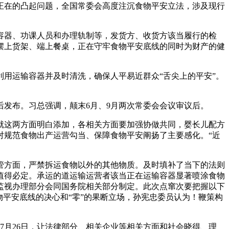
正在的凸起问题，全国常委会高度注沉食物平安立法，涉及现行
器、功课人员和办理轨制等，发货方、收货方该当履行的检
摆上货架、端上餐桌，正在守牢食物平安底线的同时为财产的健
用运输容器并及时清洗，确保人平易近群众“舌尖上的平安”。
发布。习总强调，颠末6月、9月两次常委会会议审议后。
改就这两方面明白添加，各相关方面要加强协做共同，婴长儿配方
对规范食物出产运营勾当、保障食物平安阐扬了主要感化。“近
方面，严禁拆运食物以外的其他物质。及时填补了当下的法则
值得必定。承运的道运输运营者该当正在运输容器显著喷涂食物
安监视办理部分会同国务院相关部分制定。此次点窜次要把握以下
平安底线的决心和“零”的果断立场，孙宪忠委员认为！鞭策构
月26日，让法律部分、相关企业等相关方面和社会晓得、理