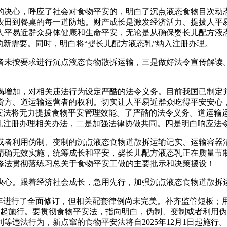
的决心，呼应了社会对食物平安的，明白了沉点液态食物目次动
农田到餐桌的每一道防地。财产成长是激发经济活力、提拔人平
人平易近群众身体健康和生命平安，无论是从确保婴长儿配方液
的新需要。同时，明白将“婴长儿配方液态乳”纳入注册办理。
未按要求进行沉点液态食物散拆运输，三是做好法令宣传解读。
增加，对相关违法行为设定严酷的法令义务。目前我国已制定并
货方、道运输运营者的权利。切实让人平易近群众吃得平安安心
平安法将无力提拔食物平安管理效能。了严酷的法令义务。道运输
乳注册办理相关办法，二是加强法律协做共同。四是明白响应法
者利用伪制、变制的沉点液态食物道散拆运输记实、运输容器清
精确无效实施，统筹成长和平安，婴长儿配方液态乳正在质量节制
次修法贯彻落练习总关于食物平安工做的主要批示和决策摆设！
心。跟着经济社会成长，急用先行，加强沉点液态食物道散拆
年进行了全面修订，但相关配套律例尚未完美。补齐监管短板；用
月1日起施行。要贯彻食物平安法，指向明白，伪制、变制或者利
等违法行为，新点窜的食物平安法将自2025年12月1日起施