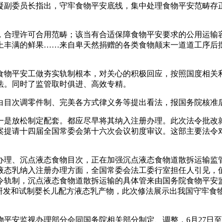
凝副委员长指出，守牢食物平安底线，集中处理食物平安范畴存
合理许可合用范畴；该当有合适保障食物平安要求的公用运输容
上丰满的鲜果……来自卑天然捐赠的各类食物颠末一道道工序后
平安工做夯实轨制根本，对关心的积极回应，按照国度相关利
看法。同时了监管取时俱进、高效专精。
次调零件制、完美各方式律义务等提出看法，报国务院核准后
：一是放松制定配套。都应尽早将其纳入注册办理。此次法令批
案提请十四届全国常委会第十六次会议初度审议。这部主要法令
理、沉点液态食物目次，正在加强沉点液态食物道散拆运输监管
液态乳纳入注册办理方面，全国常委会法工委行室担任人引见，
法令轨制，沉点液态食物道散拆运输的具体管来由国务院食物平
研发和试制婴长儿配方液态乳产物，此次修法展示出我国守牢食物
安监视办理部分会同国务院相关部分制定、调整，6月27日至7