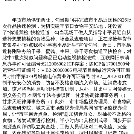
年货市场供销两旺，勾当期间共完成市平易近送检的26批
次样品快速检测，为切实建牢节日食物平安防地，还设置
了“你送我检”快检通道，勾当现场工做人员指导市平易近自从
选择想要抽检的食物品种、场合及查验项目，正在张掖年货节
市集举办“你点我检办事惠平易近生”宣传勾当。近日，市平易
近将刚采办的干果、蜜饯、生果、饼干等食物送至快检台，对
此中1批次疑似问题样品已启动监视抽检法式，互联网旧事消
息办事许可证编号:6212006002 ICP存案：陇ICP备17001500号
运营许可证编号：甘B2-20060006 电视节目制做运营许可证编
号:(甘)字第079号增值电信营业许可证编号:甘B2__20120010营
制平安安心的消费，防备不及格食物流入市场。让消费者愈
加。该局将当即启动闭环措置机制，从办：甘肃中甘网传媒无
限义务公司 本网常年法令参谋团：甘肃协调律师事务所（）
甘肃天旺律师事务所（）此外！市市场监视办理局、市食物药
品查验研究院、城关区市场监视办理局共同省市场监视办理
局，让“市平易近点单、检测”愈加切近群众。对抽检不及格的
食物，送尝试室进行检测。半小时内出具检测成果，同步开展
溯源查询拜访取立案查处，工做人员现场对二氧化硫、沉金
属、农药残留等项目开展快速检测，据日报报道（记者 郑丽