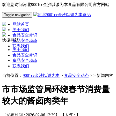
欢迎您访问河北9001cc金沙以诚为本食品有限公司官方网站
Toggle navigation
网站首页
关于我们
食品安全常识
快捷导航
食品安全动态
联系我们
关于我们
食品安全常识
食品安全动态
联系我们
当前位置：
9001cc金沙以诚为本
>
食品安全动态
> > 新闻内容
市市场监管局环绕春节消费量
较大的酱卤肉类年
【发布时间 : 2026-02-06 12:39】 【人气 :
】