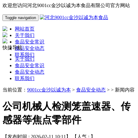
欢迎您访问河北9001cc金沙以诚为本食品有限公司官方网站
Toggle navigation
网站首页
关于我们
食品安全常识
快捷导航
食品安全动态
联系我们
关于我们
食品安全常识
食品安全动态
联系我们
当前位置：
9001cc金沙以诚为本
>
食品安全动态
> > 新闻内容
公司机械人检测笼盖速器、传
感器等焦点零部件
【发布时间 : 2026-02-11 10:11】 【人气 :
】