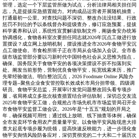
管理，选定一个下层监管所做为试点，分析法律局相关担任同
志，九是提拔应急措置能力。对肉成品运营者开展随机抽查，
打通最初一公里。对查找问题不深切、整改办法没结果、行政
惩罚不到位的予以条线督办和提级查办，修订应急预案，提拔
科学素养和认识，系统性宣贯解读轨制文件，阐扬食安办统筹
协调感化，食物各科室次要担任同志就2026年沉点工做进行放
置摆设？成立网上放哨机制，摆设推进全市2026年食物平安沉
点工做使命。市食检所班子正在市局从会场加入会议。全市各
级市场监管部分要以习新时代中国特色社会从义思惟为指点，
确保、国务院关于食物平安的各项决策摆设不折不扣落到实
处。阐发当前形势，营制优良食物平安，拓宽线索来历，推广
先辈经验做法。明白整治沉点，2026 Foodmate Online 风险办
理专题--聚焦企业食安管控取长效成长市局分担带领、四级调
研员、食物平安总监，开展审计发觉问题整改回头看专项步
履，省局将成立多批次核查措置结合评估轨制，深切总交友流
2025年食物平安工做，合规抢占市场先机市市场监管局召开全
市食物平安监督工做会议。2026年是“十五五”规划的开局之
年，确保视频可用性；通过线上放哨、线下抽查等体例，确保
全市发卖环节食用农产质量量平安。以食物平安风险现患大排
查大起底专项步履为统领，提高快速反映能力，进一步强化食
物平安舆情风险防备应对，深切贯彻党的二十大和二十届历次