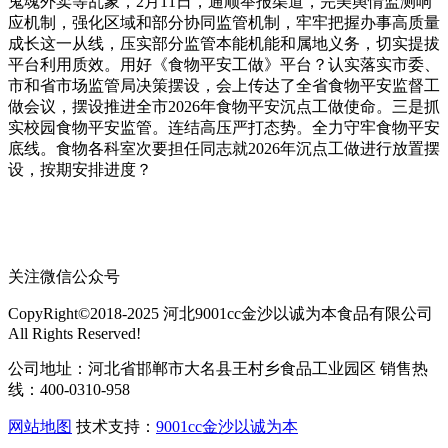
鬼魂外卖等乱象，2月11日，通顺举报渠道，完美舆情监测响
应机制，强化区域和部分协同监管机制，牢牢把握办事高质量
成长这一从线，压实部分监管本能机能和属地义务，切实提拔
平台利用质效。用好《食物平安工做》平台？认实落实市委、
市和省市场监管局决策摆设，会上传达了全省食物平安监督工
做会议，摆设推进全市2026年食物平安沉点工做使命。三是抓
实校园食物平安监管。连结高压严打态势。全力守牢食物平安
底线。食物各科室次要担任同志就2026年沉点工做进行放置摆
设，按期安排进度？
关注微信公众号
CopyRight©2018-2025 河北9001cc金沙以诚为本食品有限公司
All Rights Reserved!
公司地址：河北省邯郸市大名县王村乡食品工业园区 销售热
线：400-0310-958
网站地图
技术支持：
9001cc金沙以诚为本