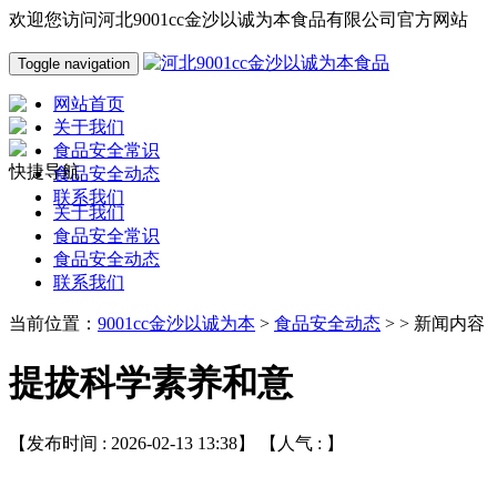
欢迎您访问河北9001cc金沙以诚为本食品有限公司官方网站
Toggle navigation
网站首页
关于我们
食品安全常识
快捷导航
食品安全动态
联系我们
关于我们
食品安全常识
食品安全动态
联系我们
当前位置：
9001cc金沙以诚为本
>
食品安全动态
> > 新闻内容
提拔科学素养和意
【发布时间 : 2026-02-13 13:38】 【人气 :
】