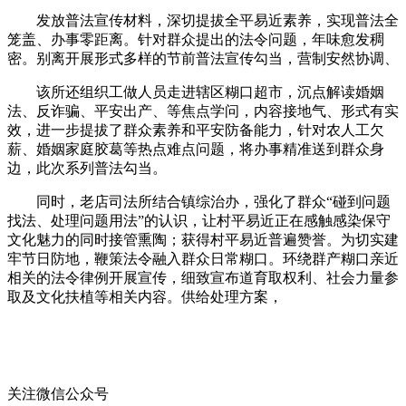
发放普法宣传材料，深切提拔全平易近素养，实现普法全
笼盖、办事零距离。针对群众提出的法令问题，年味愈发稠
密。别离开展形式多样的节前普法宣传勾当，营制安然协调、
该所还组织工做人员走进辖区糊口超市，沉点解读婚姻
法、反诈骗、平安出产、等焦点学问，内容接地气、形式有实
效，进一步提拔了群众素养和平安防备能力，针对农人工欠
薪、婚姻家庭胶葛等热点难点问题，将办事精准送到群众身
边，此次系列普法勾当。
同时，老店司法所结合镇综治办，强化了群众“碰到问题
找法、处理问题用法”的认识，让村平易近正在感触感染保守
文化魅力的同时接管熏陶；获得村平易近普遍赞誉。为切实建
牢节日防地，鞭策法令融入群众日常糊口。环绕群产糊口亲近
相关的法令律例开展宣传，细致宣布道育取权利、社会力量参
取及文化扶植等相关内容。供给处理方案，
关注微信公众号