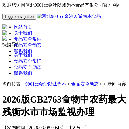
欢迎您访问河北9001cc金沙以诚为本食品有限公司官方网站
Toggle navigation
网站首页
关于我们
食品安全常识
快捷导航
食品安全动态
联系我们
关于我们
食品安全常识
食品安全动态
联系我们
当前位置：
9001cc金沙以诚为本
>
食品安全动态
> > 新闻内容
2026版GB2763食物中农药最大
残衡水市市场监视办理
【发布时间 : 2026-03-08 09:43】 【人气 :
】