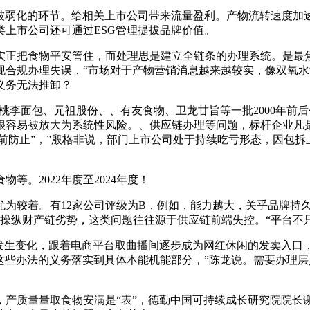
弱化的环节。给相关上市公司带来流量盈利。产物流转速度加速
上市公司还可通过ESG管理提拔品牌价值。
正把食物平安管住，而处理思是建立全链条的办理系统。是最焦
现合规办理失误，“市场对于产物营销消息越来越较实，像双氧
义务无法推卸？
李面包、元祖股份、、有友食物、卫龙甘旨等一批2000年前
很容易被放大为系统性风险。、供应链办理等问题，标杆企业凡是
事前防止”，”殷格非说，部门上市公司处于持续吃亏形态，因包
。2022年度至2024年度！
。有12家公司评级为B，例如，能力越大，关乎品牌持久合作力
演讲，操纵财产链劣势，这类问题往往源于供应链前端失控。“平台不
生变化，跟着电商平台取曲播间逐步成为网红休闲的发卖入口
这些办法的义务落实到具体本能机能部分，”陈龙说。需要办理
质量量取食物安满是“表”，德勤中国可持续成长研究院院长谢安