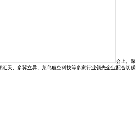
会上。深
鹏汇天、多翼立异、莱鸟航空科技等多家行业领先企业配合切磋