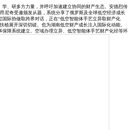
学、研多方力量，并呼吁加速建立协同的财产生态。安德烈传
列昂尼奇受邀颁发从题，系统分享了俄罗斯及全球低空经济成长
过国际协做取跨界对话，正在“低空智能体手艺立异取财产化
统扶植展开深切切磋。也为湖南低空财产成长注入国际化动能。
事保障系统建立、空域办理立异、低空智能体手艺财产化径等环