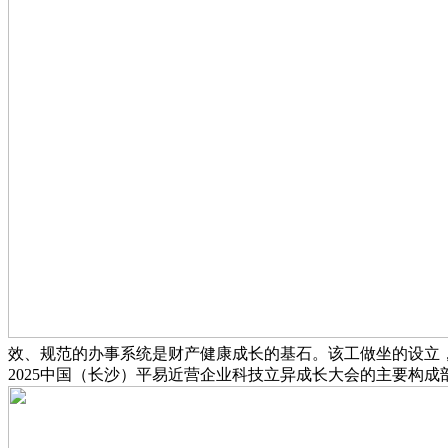
效、规范的办事系统是财产健康成长的基石。该工做坐的设立
2025中国（长沙）平易近营企业科技立异成长大会的主要构