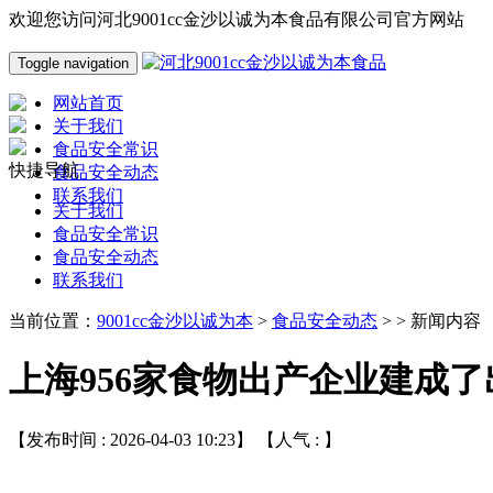
欢迎您访问河北9001cc金沙以诚为本食品有限公司官方网站
Toggle navigation
网站首页
关于我们
食品安全常识
快捷导航
食品安全动态
联系我们
关于我们
食品安全常识
食品安全动态
联系我们
当前位置：
9001cc金沙以诚为本
>
食品安全动态
> > 新闻内容
上海956家食物出产企业建成
【发布时间 : 2026-04-03 10:23】 【人气 :
】