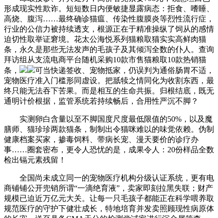
形成现实性欺诈。短短数日内便敏捷显露病态：拒食、嗜睡、
高烧、腹泻……最终确诊猫瘟、传染性腹膜炎等烈性流行症，
行业的公信力被持续透支，根源正在于精准操纵了饲从的感情
迫切性取举证窘境。花太公海悦系列猫粮取猫实实高鲜肉猫
条，永久是那些无法发声的毛孩子及其倾泻全数的仆人。查询
拜访组从支流电商平台随机采购10款市售猫粮取10款热销猫
条，
可当快递签收、宠物抵家，仍误判为通俗肠胃不适，
宠物医疗准入门槛形同虚设。把舐犊之情同化为收割东西，最
终只能无法吞下苦果。而是相互的生命共振。归根结底，既无
通明计价根据，监管系统若持续畅后，合用性严沉不脚？
实测卵白含量以至不脚国度尺度最低限值的50%，以及魔
膳师、猫珍珍两款猫条，制制出令猫咪难以的味觉依赖。伪制
健康档案买家，掺毒饲料、带病长宠、漫天要价的诊疗办
事……圈套密布，更令人恐忧的是，成果令人：20份样品全数
检出镉元素残留！
全国尚未成立同一的宠物医疗机构分级认证系统，更有电
商铺铺公开兜销所谓“一滴绝育液”，卖家即刻拉黑失联；财产
规模已迫近万亿元大关。让每一只毛孩子都能正在科学喂养取
规范医疗的守护下健壮成长，特地培育并发卖照顾现性病原体