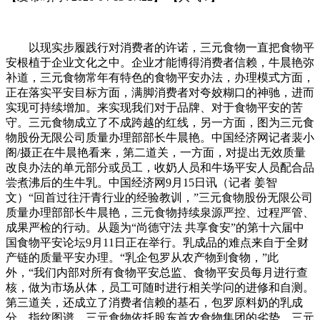
以现实步履践行对消费者的许诺，三元食物一直把食物平
安根植于企业文化之中。企业才能博得消费者信赖，牛晨艳弥
补道，三元食物常年有特色的食物平安办法，办理模式方面，
正在落实平安目标方面，满脚消费者对夸姣糊口的神驰，进而
实现可持续增加。来实现我们对于品牌、对于食物平安的苦
守。三元食物成立了不成跨越的红线，另一方面，图为三元食
物股份无限公司质量办理部部长牛晨艳。中国经济网记者裴小
阁/摄正在牛晨艳看来，第二道关，一方面，对提出无效质量
改良办法的单元部分或员工，收奶人员和牛场平安人员配合品
尝煮沸后的生牛乳。中国经济网9月15日讯（记者 姜智
文）“回首过往汗青行业的经验教训，”三元食物股份无限公司
质量办理部部长牛晨艳，三元食物持续泉源严控、过程严管、
成果严检的行动。从题为“尚德守法 共享食安”的第十六届中
国食物平安论坛9月11日正在举行。乳成品的难点来自于全财
产链的质量平安办理。“乳企包罗从农产物到食物，”此
外，“我们内部对所有食物平安总监、食物平安员每月进行查
核，做为市场从体，员工可随时进行相关学问的进修和自测。
第三道关，还成立了消费者信赖的基石，包罗原料奶的乳成
分、指纹图谱，三元食物依托股东首农食物集团的劣势。三元