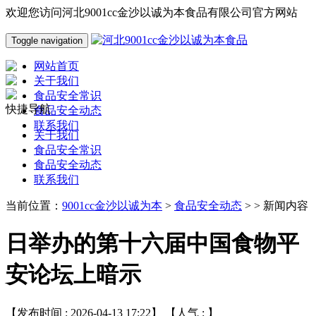
欢迎您访问河北9001cc金沙以诚为本食品有限公司官方网站
Toggle navigation
网站首页
关于我们
食品安全常识
快捷导航
食品安全动态
联系我们
关于我们
食品安全常识
食品安全动态
联系我们
当前位置：
9001cc金沙以诚为本
>
食品安全动态
> > 新闻内容
日举办的第十六届中国食物平
安论坛上暗示
【发布时间 : 2026-04-13 17:22】 【人气 :
】