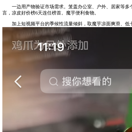
一边用产物验证市场需求。笼盖办公室、户外、居家等多个场
言，凉皮好价榜6天连任榜首。魔芋便利食物。
加上短视频平台的季候性流量倾斜，取魔芋凉面爽滑、低卡